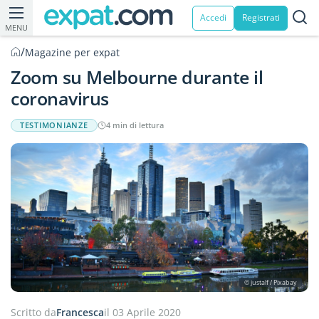
Accedi
Registrati
MENU
/
Magazine per expat
Zoom su Melbourne durante il
coronavirus
TESTIMONIANZE
4 min di lettura
© justalf / Pixabay
Scritto da
Francesca
il 03 Aprile 2020