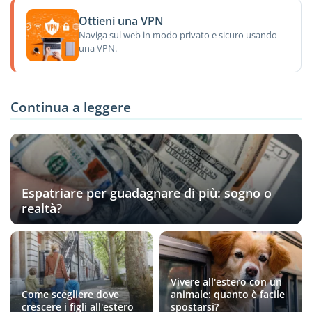
Ottieni una VPN
Naviga sul web in modo privato e sicuro usando
una VPN.
Continua a leggere
Espatriare per guadagnare di più: sogno o
realtà?
Vivere all'estero con un
Come scegliere dove
animale: quanto è facile
crescere i figli all'estero
spostarsi?