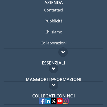
AZIENDA
Contattaci
Pubblicità
Chi siamo
Collaborazioni
ESSENZIALI
Forum per expat
MAGGIORI INFORMAZIONI
Guida per expat
Domande frequenti
Lavori all'estero
COLLEGATI CON NOI
Esperti