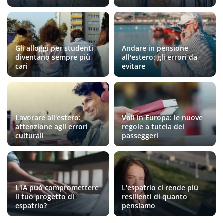
Gli alloggi per studenti
Andare in pensione
diventano sempre più
all'estero: gli errori da
cari
evitare
Lavorare all'estero:
Voli in Europa: le nuove
attenzione agli errori
regole a tutela dei
culturali
passeggeri
L'IA può compromettere
L'espatrio ci rende più
il tuo progetto di
resilienti di quanto
espatrio?
pensiamo