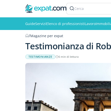
Cerca
Guide
Servizi
Elenco di professionisti
Lavoro
Immobili
/
Magazine per expat
Testimonianza di Rob
TESTIMONIANZE
6 min di lettura