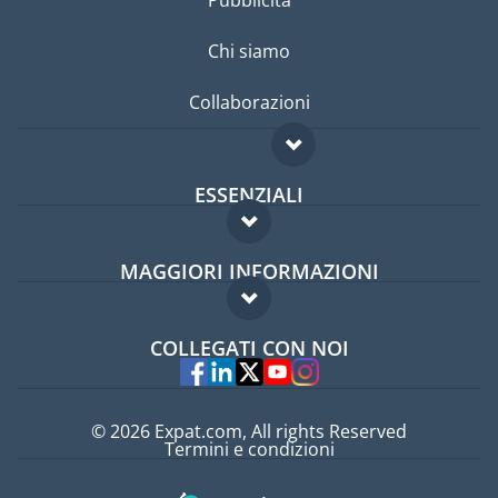
Pubblicità
Chi siamo
Collaborazioni
ESSENZIALI
Forum per expat
MAGGIORI INFORMAZIONI
Guida per expat
Domande frequenti
Lavori all'estero
COLLEGATI CON NOI
Esperti
© 2026 Expat.com, All rights Reserved
Termini e condizioni