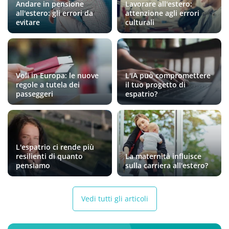
Andare in pensione
Lavorare all'estero:
all'estero: gli errori da
attenzione agli errori
evitare
culturali
Voli in Europa: le nuove
L'IA può compromettere
regole a tutela dei
il tuo progetto di
passeggeri
espatrio?
L'espatrio ci rende più
resilienti di quanto
La maternità influisce
pensiamo
sulla carriera all'estero?
Vedi tutti gli articoli