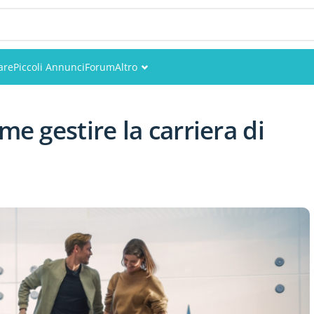
are
Piccoli Annunci
Forum
Altro
Eventi
me gestire la carriera di
Utenti
Foto