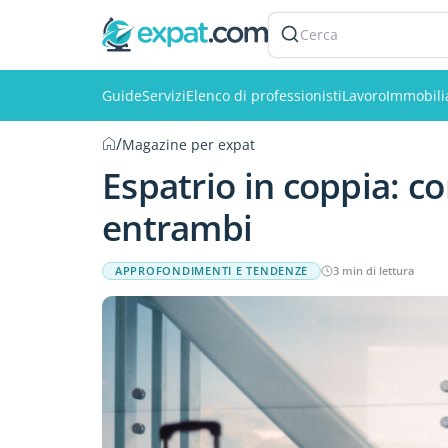
Cerca
Guide
Servizi
Elenco di professionisti
Lavoro
Immobili
/
Magazine per expat
Espatrio in coppia: co
entrambi
APPROFONDIMENTI E TENDENZE
3 min di lettura