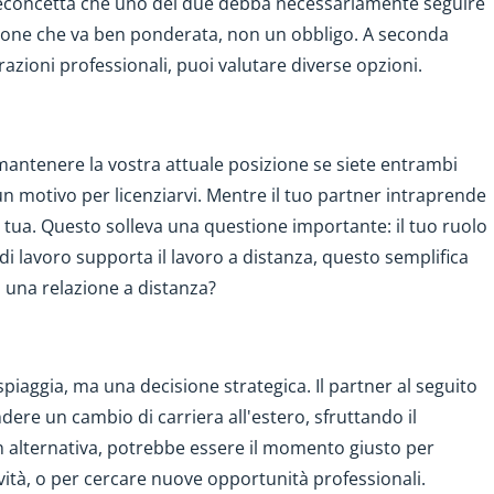
reconcetta che uno dei due debba necessariamente seguire
cisione che va ben ponderata, non un obbligo. A seconda
razioni professionali, puoi valutare diverse opzioni.
i mantenere la vostra attuale posizione se siete entrambi
un motivo per licenziarvi. Mentre il tuo partner intraprende
la tua. Questo solleva una questione importante: il tuo ruolo
di lavoro supporta il lavoro a distanza, questo semplifica
i una relazione a distanza?
piaggia, ma una decisione strategica. Il partner al seguito
dere un cambio di carriera all'estero, sfruttando il
n alternativa, potrebbe essere il momento giusto per
ività, o per cercare nuove opportunità professionali.