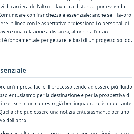
i di carriera dell'altro. Il lavoro a distanza, pur essendo
Comunicare con franchezza è essenziale: anche se il lavoro
re in linea con le aspettative professionali o personali di
vivere una relazione a distanza, almeno all'inizio.
bi è fondamentale per gettare le basi di un progetto solido,
ssenziale
e un'impresa facile. Il processo tende ad essere più fluido
so entusiasmo per la destinazione e per la prospettiva di
si inserisce in un contesto già ben inquadrato, è importante
. Quella che può essere una notizia entusiasmante per uno,
ve dell'altro.
to deve ascoltare con attenzione le preoccupazioni della sua