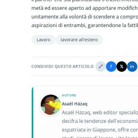
metà ed essere aperto ad apportare modifich
unitamente alla volontà di scendere a comprome
aspirazioni di entrambi, garantendone la fattib
Lavoro
lavorare all'estero
🔗
f
𝕏
in
CONDIVIDI QUESTO ARTICOLO
AUTORE
Asaël Häzaq
Asaël Häzaq, web editor speciali
decifra le tendenze dell'economi
espatriata in Giappone, offre consi