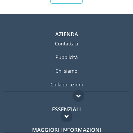
AZIENDA
Contattaci
Pubblicità
Chi siamo
Collaborazioni
ESSENZIALI
Forum per expat
MAGGIORI INFORMAZIONI
Guida per expat