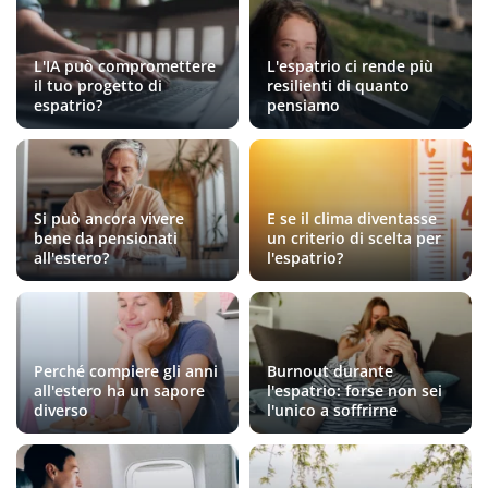
L'IA può compromettere
L'espatrio ci rende più
il tuo progetto di
resilienti di quanto
espatrio?
pensiamo
Si può ancora vivere
E se il clima diventasse
bene da pensionati
un criterio di scelta per
all'estero?
l'espatrio?
Perché compiere gli anni
Burnout durante
all'estero ha un sapore
l'espatrio: forse non sei
diverso
l'unico a soffrirne