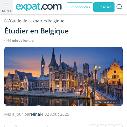
Se connecter
S'inscrire
MENU
/
/
Guide de l'expatrié
Belgique
Étudier en Belgique
10 min de lecture
© Shutterstock.com
Mis à jour par
Nina
le 02 Août 2025