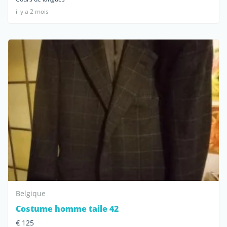
il y a 2 mois
Belgique
Costume homme taile 42
€ 125