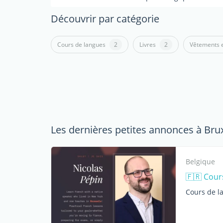
Découvrir par catégorie
Cours de langues
2
Livres
2
Vêtements e
Les dernières petites annonces à Bru
Belgique
🇫🇷 Cours
Cours de l