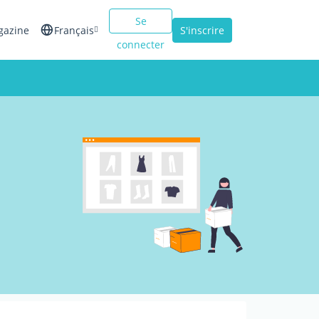
Se
gazine
Français
S'inscrire
connecter
English
Español
Italiano