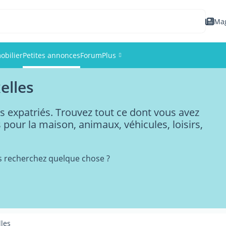
Ma
obilier
Petites annonces
Forum
Plus
elles
Événements
s expatriés. Trouvez tout ce dont vous avez
Membres
s pour la maison, animaux, véhicules, loisirs,
Photos
s recherchez quelque chose ?
lles