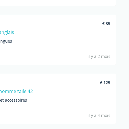
€ 35
anglais
angues
il y a 2 mois
€ 125
homme taile 42
et accessoires
il y a 4 mois