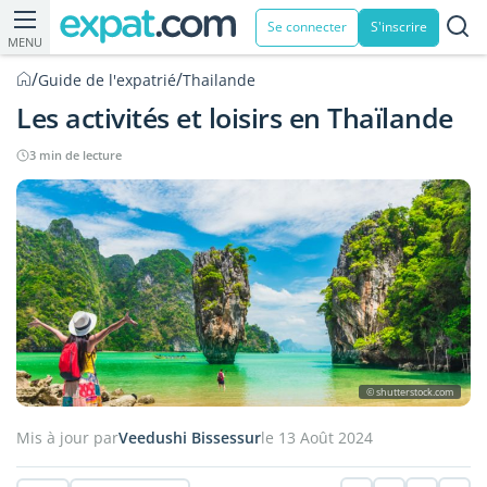
Se connecter
S'inscrire
MENU
/
/
Guide de l'expatrié
Thailande
Les activités et loisirs en Thaïlande
3 min de lecture
© shutterstock.com
Mis à jour par
Veedushi Bissessur
le 13 Août 2024