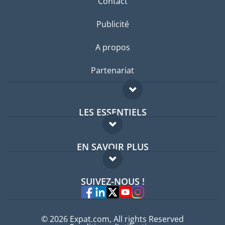
Contact
Publicité
A propos
Partenariat
LES ESSENTIELS
Forum expatriés
EN SAVOIR PLUS
Guides pays
FAQ
Offres d'emploi
SUIVEZ-NOUS !
Experts
© 2026 Expat.com, All rights Reserved