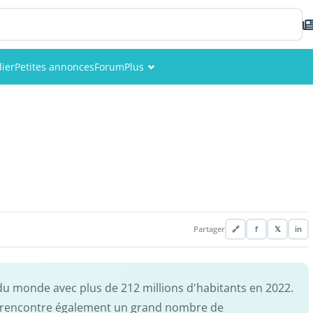
ier
Petites annonces
Forum
Plus
Événements
Membres
Photos
Partager
🔗
f
𝕏
in
é du monde avec plus de 212 millions d'habitants en 2022.
on y rencontre également un grand nombre de