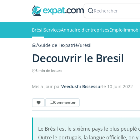
Rechercher
Brésil
Services
Annuaire d'entreprises
Emploi
Immobil
/
/
Guide de l'expatrié
Brésil
Decouvrir le Bresil
3 min de lecture
Mis à jour par
Veedushi Bissessur
le 10 Juin 2022
Commenter
Le Brésil est le sixième pays le plus peupl
Outre le portugais, la langue officielle, 