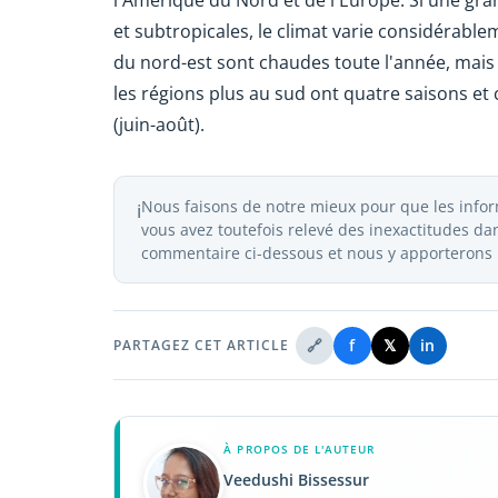
l'Amérique du Nord et de l'Europe. Si une gra
et subtropicales, le climat varie considérablem
du nord-est sont chaudes toute l'année, mais
les régions plus au sud ont quatre saisons et
(juin-août).
Nous faisons de notre mieux pour que les inform
ℹ️
vous avez toutefois relevé des inexactitudes dans
commentaire ci-dessous et nous y apporterons l
🔗
f
𝕏
in
PARTAGEZ CET ARTICLE
À PROPOS DE L'AUTEUR
Veedushi Bissessur