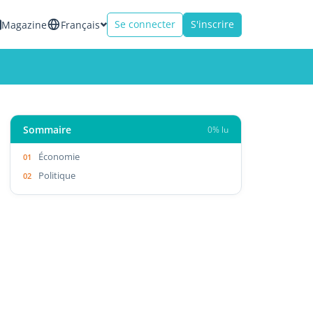
Se connecter
S'inscrire
Magazine
Français
Sommaire
0% lu
Économie
Politique