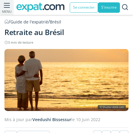
Se connecter
S'inscrire
MENU
/
/
Guide de l'expatrié
Brésil
Retraite au Brésil
3 min de lecture
© Shutterstock.com
Mis à jour par
Veedushi Bissessur
le 10 Juin 2022