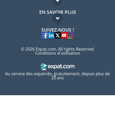
Forum expatriés
EN SAVOIR PLUS
Guides pays
FAQ
Offres d'emploi
SUIVEZ-NOUS !
Experts
© 2026 Expat.com, All rights Reserved
Conditions d'utilisation
Au service des expatriés, gratuitement, depuis plus de
20 ans