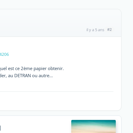
#2
il y a 5 ans
14206
quel est ce 2ème papier obtenir.
der, au DETRAN ou autre...
l