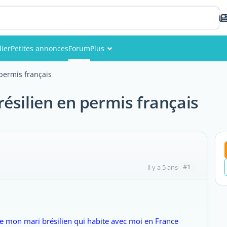
ier
Petites annonces
Forum
Plus
Événements
permis français
Membres
ésilien en permis français
Photos
#1
il y a 5 ans
ue mon mari brésilien qui habite avec moi en France