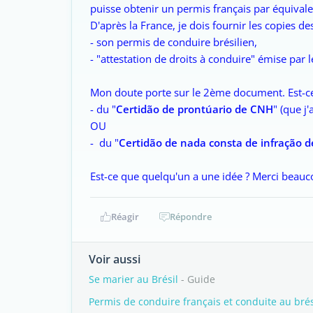
puisse obtenir un permis français par équivale
D'après la France, je dois fournir les copies d
- son permis de conduire brésilien,
- "attestation de droits à conduire" émise par le
Mon doute porte sur le 2ème document. Est-ce q
- du "
Certidão de prontúario de CNH
" (que j'
OU
- du "
Certidão de nada consta de infração d
Est-ce que quelqu'un a une idée ? Merci beauc
Réagir
Répondre
Voir aussi
Se marier au Brésil
- Guide
Permis de conduire français et conduite au brés