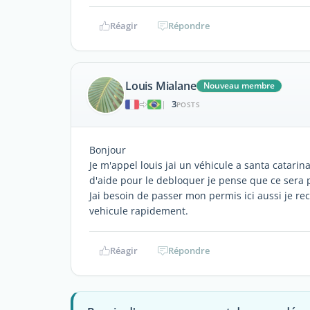
Réagir
Répondre
Louis Mialane
Nouveau membre
3
|
POSTS
Bonjour
Je m'appel louis jai un véhicule a santa catarin
d'aide pour le debloquer je pense que ce sera 
Jai besoin de passer mon permis ici aussi je re
vehicule rapidement.
Réagir
Répondre