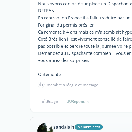
Nous avons contacté sur place un Dispachante 
DETRAN.
En rentrant en France il a fallu traduire par u
l'original du permis brésilen.
Ca remonte à 4 ans mais ca m'a semblait hyper
Côté Brésilien il est vivement conseillé de fa
pas possible et perdre toute la journée voire p
Demandez au Dispachante combien il vous en 
vous aurez des surprises.
Onteniente
👍
1 membre a réagi à ce message
Réagir
Répondre
sandalain
Membre actif