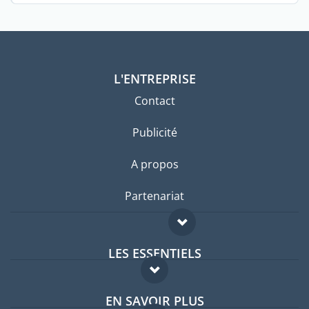
L'ENTREPRISE
Contact
Publicité
A propos
Partenariat
LES ESSENTIELS
Forum expatriés
EN SAVOIR PLUS
Guides pays