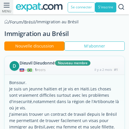
Se connecter
S'inscrire
MENU
/
/
/
Immigration au Brésil
Forum
Brésil
Immigration au Brésil
Nouvelle discussion
M'abonner
Dieuvil Dieudonné
Nouveau membre
D
1
il y a 2 mois
#1
|
POSTS
Bonsour.
Je suis un jeunne haïtien et je vis en Haiti.Les choses
sont vraiement difficiles surtout avec les problèmes
d'insecurité,notamment dans la région de l'Artibonute là
où je vis.
J'aimerais trouver un contract de travail depuis le Brésil
me permettant de trouver facilement un visas pour
immigrer au Brésil,avec ma femme et ma seule fillette.