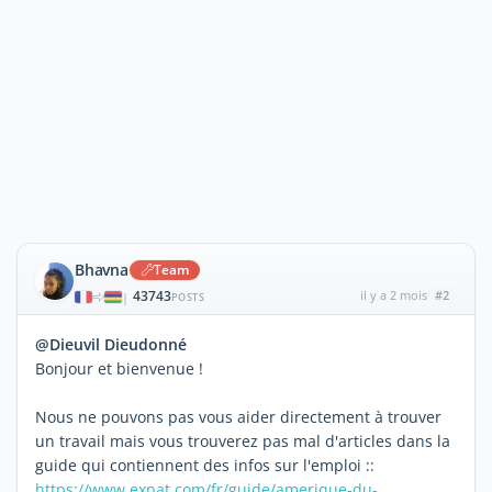
Bhavna
Team
43743
il y a 2 mois
#2
|
POSTS
@Dieuvil Dieudonné
Bonjour et bienvenue !
Nous ne pouvons pas vous aider directement à trouver
un travail mais vous trouverez pas mal d'articles dans la
guide qui contiennent des infos sur l'emploi ::
https://www.expat.com/fr/guide/amerique-du-