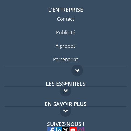
L'ENTREPRISE
Contact
Publicité
A propos
Partenariat
LES ESSENTIELS
Forum expatriés
EN SAVOIR PLUS
Guides pays
FAQ
Offres d'emploi
SUIVEZ-NOUS !
Experts