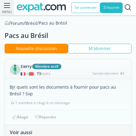
Se connecter
S'inscrire
MENU
/
/
/
Pacs au Brésil
Forum
Brésil
Pacs au Brésil
Nouvelle discussion
M'abonner
tierry
Membre actif
73
l'année dernière
#1
|
POSTS
Bjr quels sont les documents à fournir pour pacs au
Brésil ? Svp
👍
1 membre a réagi à ce message
Réagir
Répondre
Voir aussi