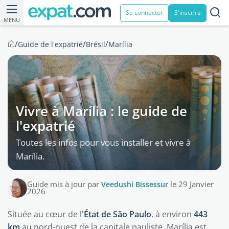
Se connecter
S'inscrire
MENU
/
/
/
Guide de l'expatrié
Brésil
Marília
Vivre à Marília : le guide de
l'expatrié
Toutes les infos pour vous installer et vivre à
Marília.
Guide mis à jour par
Veedushi Bissessur
le 29 Janvier
2026
Située au cœur de l'
État de São Paulo
, à environ
443
km
au nord-ouest de la capitale pauliste, Marília est