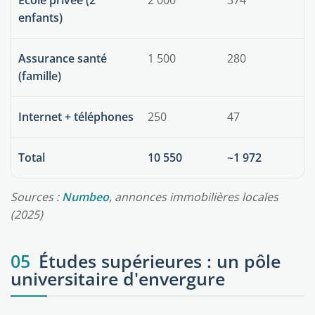
École privée (2
2 000
374
enfants)
Assurance santé
1 500
280
(famille)
Internet + téléphones
250
47
Total
10 550
~1 972
Sources :
Numbeo
, annonces immobilières locales
(2025)
05
Études supérieures : un pôle
universitaire d'envergure