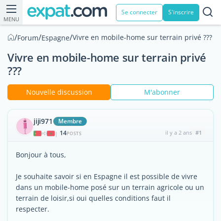
Se connecter
S'inscrire
MENU
/
/
/
Vivre en mobile-home sur terrain privé ???
Forum
Espagne
Vivre en mobile-home sur terrain privé
???
Nouvelle discussion
M'abonner
jiji971
Membre
14
il y a 2 ans
#1
|
POSTS
Bonjour à tous,
Je souhaite savoir si en Espagne il est possible de vivre
dans un mobile-home posé sur un terrain agricole ou un
terrain de loisir,si oui quelles conditions faut il
respecter.