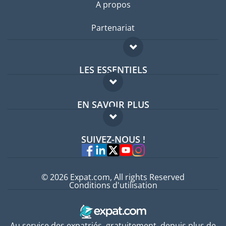
A propos
Partenariat
LES ESSENTIELS
Forum expatriés
EN SAVOIR PLUS
Guides pays
FAQ
Offres d'emploi
SUIVEZ-NOUS !
Experts
© 2026 Expat.com, All rights Reserved
Conditions d'utilisation
Au service des expatriés, gratuitement, depuis plus de