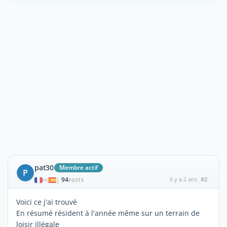
pat30
Membre actif
P
94
il y a 2 ans
#2
|
POSTS
Voici ce j'ai trouvé
En résumé résident à l'année même sur un terrain de
loisir illégale