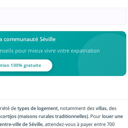
la communauté Séville
seils pour mieux vivre votre expatriation
ption 100% gratuite
ariété de
types de logement
, notamment des
villas
, des
s
cortijos (maisons rurales traditionnelles)
. Pour
louer une
tre-ville de Séville
, attendez-vous à payer entre 700