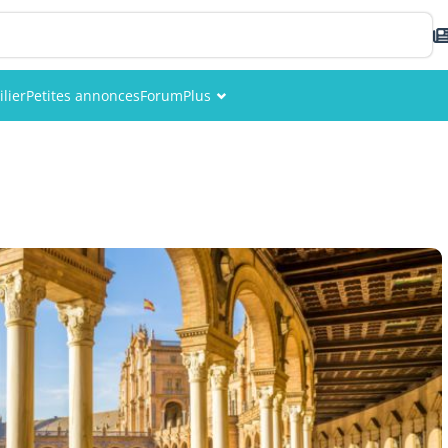
lier
Petites annonces
Forum
Plus
Événements
Membres
Photos