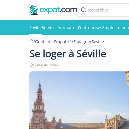
Rechercher
Séville
Services
Annuaire d'entreprises
Emploi
Immobi
/
/
/
Guide de l'expatrié
Espagne
Séville
Se loger à Séville
12 min de lecture