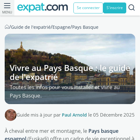
Se connecter
S'inscrire
MENU
/
/
/
Guide de l'expatrié
Espagne
Pays Basque
Vivre au Pays Basque : le guide
de l'expatrié
Toutes les infos pour vous installer et vivre au
Pays Basque.
Guide mis à jour par
Paul Arnold
le 05 Décembre 2025
À cheval entre mer et montagne, le
Pays basque
espagnol
(Euskadi) offre un cadre de vie exceptionnel à