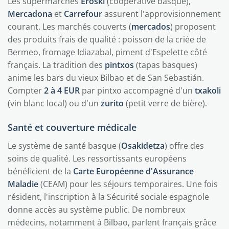
Les supermarchés
Eroski
(coopérative basque),
Mercadona
et
Carrefour
assurent l'approvisionnement
courant. Les marchés couverts (
mercados
) proposent
des produits frais de qualité : poisson de la criée de
Bermeo, fromage Idiazabal, piment d'Espelette côté
français. La tradition des
pintxos
(tapas basques)
anime les bars du vieux Bilbao et de San Sebastián.
Compter
2 à 4 EUR
par pintxo accompagné d'un
txakoli
(vin blanc local) ou d'un
zurito
(petit verre de bière).
Santé et couverture médicale
Le système de santé basque (
Osakidetza
) offre des
soins de qualité. Les ressortissants européens
bénéficient de la
Carte Européenne d'Assurance
Maladie
(CEAM) pour les séjours temporaires. Une fois
résident, l'inscription à la Sécurité sociale espagnole
donne accès au système public. De nombreux
médecins, notamment à Bilbao, parlent français grâce