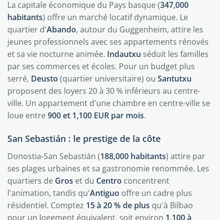
La capitale économique du Pays basque (
347,000
habitants
) offre un marché locatif dynamique. Le
quartier d'
Abando
, autour du Guggenheim, attire les
jeunes professionnels avec ses appartements rénovés
et sa vie nocturne animée.
Indautxu
séduit les familles
par ses commerces et écoles. Pour un budget plus
serré,
Deusto
(quartier universitaire) ou
Santutxu
proposent des loyers 20 à 30 % inférieurs au centre-
ville. Un appartement d'une chambre en centre-ville se
loue entre
900 et 1,100 EUR par mois
.
San Sebastián : le prestige de la côte
Donostia-San Sebastián (
188,000 habitants
) attire par
ses plages urbaines et sa gastronomie renommée. Les
quartiers de
Gros
et du
Centro
concentrent
l'animation, tandis qu'
Antiguo
offre un cadre plus
résidentiel. Comptez
15 à 20 % de plus
qu'à Bilbao
pour un logement équivalent, soit environ
1,100 à