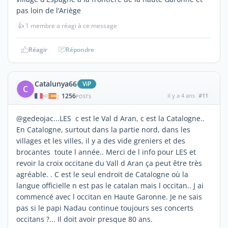
pas loin de l’Ariège
👍
1 membre a réagi à ce message
Réagir
Répondre
Catalunya66
ViP
C
1256
il y a 4 ans
#11
|
POSTS
@gedeojac...LES c est le Val d Aran, c est la Catalogne..
En Catalogne, surtout dans la partie nord, dans les
villages et les villes, il y a des vide greniers et des
brocantes toute l année.. Merci de l info pour LES et
revoir la croix occitane du Vall d Aran ça peut être très
agréable. . C est le seul endroit de Catalogne où la
langue officielle n est pas le catalan mais l occitan.. J ai
commencé avec l occitan en Haute Garonne. Je ne sais
pas si le papi Nadau continue toujours ses concerts
occitans ?... Il doit avoir presque 80 ans.