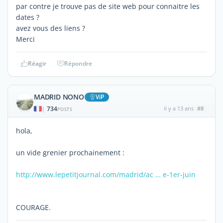
par contre je trouve pas de site web pour connaitre les
dates ?
avez vous des liens ?
Merci
Réagir
Répondre
MADRID NONO
ViP
734
il y a 13 ans
#8
|
POSTS
hola,
un vide grenier prochainement :
http://www.lepetitjournal.com/madrid/ac … e-1er-juin
COURAGE.