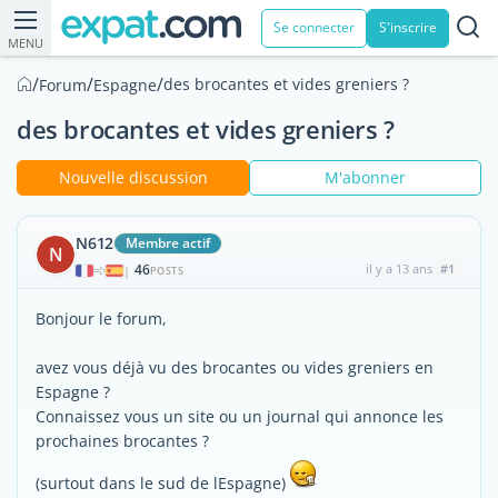
Se connecter
S'inscrire
MENU
/
/
/
des brocantes et vides greniers ?
Forum
Espagne
des brocantes et vides greniers ?
Nouvelle discussion
M'abonner
N612
Membre actif
N
46
il y a 13 ans
#1
|
POSTS
Bonjour le forum,
avez vous déjà vu des brocantes ou vides greniers en
Espagne ?
Connaissez vous un site ou un journal qui annonce les
prochaines brocantes ?
(surtout dans le sud de lEspagne)