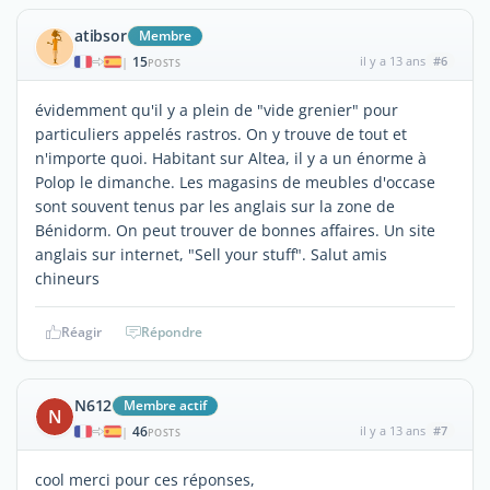
atibsor
Membre
15
il y a 13 ans
#6
|
POSTS
évidemment qu'il y a plein de "vide grenier" pour
particuliers appelés rastros. On y trouve de tout et
n'importe quoi. Habitant sur Altea, il y a un énorme à
Polop le dimanche. Les magasins de meubles d'occase
sont souvent tenus par les anglais sur la zone de
Bénidorm. On peut trouver de bonnes affaires. Un site
anglais sur internet, "Sell your stuff". Salut amis
chineurs
Réagir
Répondre
N612
Membre actif
N
46
il y a 13 ans
#7
|
POSTS
cool merci pour ces réponses,