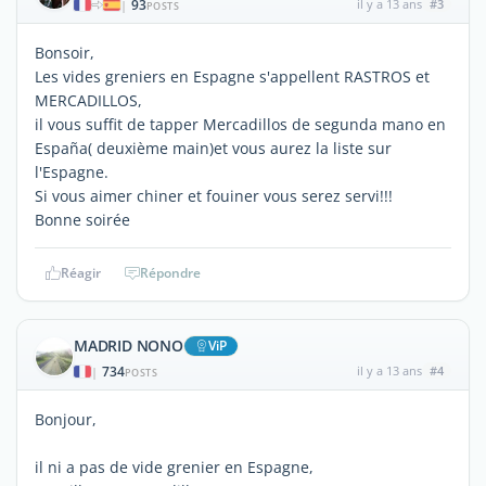
93
il y a 13 ans
#3
|
POSTS
Bonsoir,
Les vides greniers en Espagne s'appellent RASTROS et
MERCADILLOS,
il vous suffit de tapper Mercadillos de segunda mano en
España( deuxième main)et vous aurez la liste sur
l'Espagne.
Si vous aimer chiner et fouiner vous serez servi!!!
Bonne soirée
Réagir
Répondre
MADRID NONO
ViP
734
il y a 13 ans
#4
|
POSTS
Bonjour,
il ni a pas de vide grenier en Espagne,