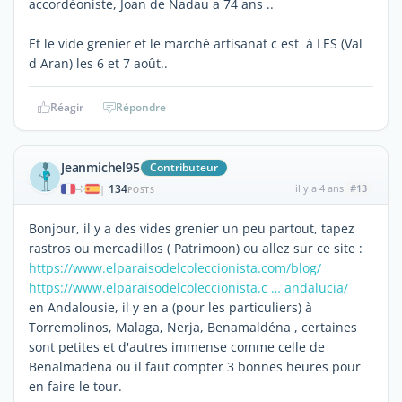
accordéoniste, Joan de Nadau a 74 ans ..
Et le vide grenier et le marché artisanat c est à LES (Val
d Aran) les 6 et 7 août..
Réagir
Répondre
Jeanmichel95
Contributeur
134
il y a 4 ans
#13
|
POSTS
Bonjour, il y a des vides grenier un peu partout, tapez
rastros ou mercadillos ( Patrimoon) ou allez sur ce site :
https://www.elparaisodelcoleccionista.com/blog/
https://www.elparaisodelcoleccionista.c … andalucia/
en Andalousie, il y en a (pour les particuliers) à
Torremolinos, Malaga, Nerja, Benamaldéna , certaines
sont petites et d'autres immense comme celle de
Benalmadena ou il faut compter 3 bonnes heures pour
en faire le tour.