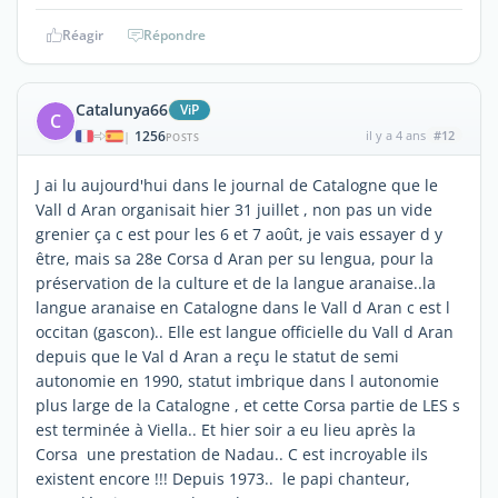
Réagir
Répondre
Catalunya66
ViP
C
1256
il y a 4 ans
#12
|
POSTS
J ai lu aujourd'hui dans le journal de Catalogne que le
Vall d Aran organisait hier 31 juillet , non pas un vide
grenier ça c est pour les 6 et 7 août, je vais essayer d y
être, mais sa 28e Corsa d Aran per su lengua, pour la
préservation de la culture et de la langue aranaise..la
langue aranaise en Catalogne dans le Vall d Aran c est l
occitan (gascon).. Elle est langue officielle du Vall d Aran
depuis que le Val d Aran a reçu le statut de semi
autonomie en 1990, statut imbrique dans l autonomie
plus large de la Catalogne , et cette Corsa partie de LES s
est terminée à Viella.. Et hier soir a eu lieu après la
Corsa une prestation de Nadau.. C est incroyable ils
existent encore !!! Depuis 1973.. le papi chanteur,