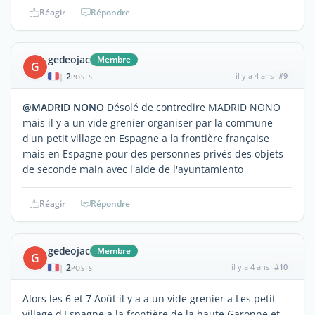
Réagir
Répondre
gedeojac
Membre
G
2
il y a 4 ans
#9
|
POSTS
@MADRID NONO
Désolé de contredire MADRID NONO
mais il y a un vide grenier organiser par la commune
d'un petit village en Espagne a la frontière française
mais en Espagne pour des personnes privés des objets
de seconde main avec l'aide de l'ayuntamiento
Réagir
Répondre
gedeojac
Membre
G
2
il y a 4 ans
#10
|
POSTS
Alors les 6 et 7 Août il y a a un vide grenier a Les petit
village d'Espagne a la frontière de la haute Garonne et