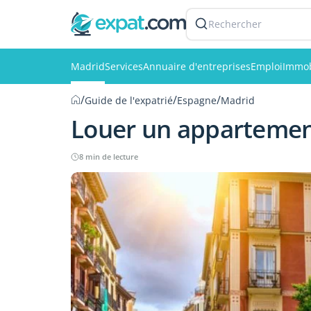
Rechercher
Madrid
Services
Annuaire d'entreprises
Emploi
Immob
/
/
/
Guide de l'expatrié
Espagne
Madrid
Louer un appartemen
8 min de lecture