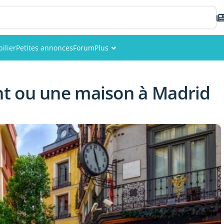
ilier
Petites annonces
Forum
Plus
Événements
t ou une maison à Madrid
Membres
Photos