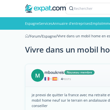
Rechercher
Espagne
Services
Annuaire d'entreprises
Emploi
Immo
/
/
/
Vivre dans un mobil home en e
Forum
Espagne
Vivre dans un mobil h
mboukreis
Nouveau membre
M
4
|
POSTS
je prevoi de quitter la france avec ma retraite 
mobil home neuf sur le terrain en andalousie d
conseiller