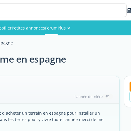
bilier
Petites annonces
Forum
Plus
Événements
spagne
Membres
ome en espagne
Photos
#1
l'année dernière
et d acheter un terrain en espagne pour installer un
ans les terres pour y vivre toute l'année merci de me