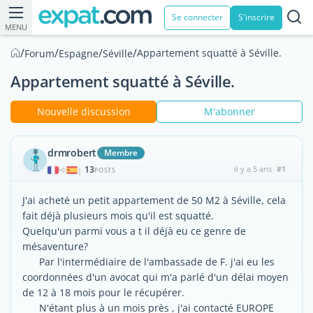
Se connecter
S'inscrire
MENU
/
/
/
/
Appartement squatté à Séville.
Forum
Espagne
Séville
Appartement squatté à Séville.
Nouvelle discussion
M'abonner
drmrobert
Membre
13
il y a 5 ans
#1
|
POSTS
J'ai acheté un petit appartement de 50 M2 à Séville, cela
fait déjà plusieurs mois qu'il est squatté.
Quelqu'un parmi vous a t il déjà eu ce genre de
mésaventure?
Par l'intermédiaire de l'ambassade de F. j'ai eu les
coordonnées d'un avocat qui m'a parlé d'un délai moyen
de 12 à 18 mois pour le récupérer.
N'étant plus à un mois près , j'ai contacté EUROPE