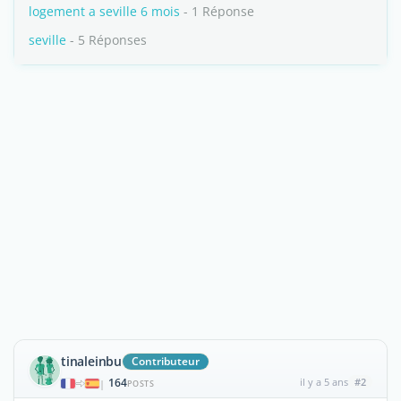
logement a seville 6 mois
- 1 Réponse
seville
- 5 Réponses
tinaleinbu
Contributeur
164
il y a 5 ans
#2
|
POSTS