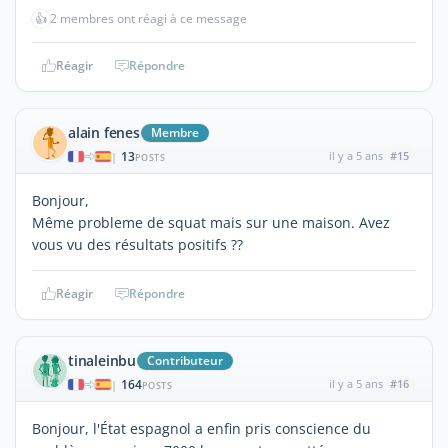
👍
2 membres ont réagi à ce message
Réagir
Répondre
alain fenes
Membre
13
il y a 5 ans
#15
|
POSTS
Bonjour,
Même probleme de squat mais sur une maison. Avez
vous vu des résultats positifs ??
Réagir
Répondre
tinaleinbu
Contributeur
164
il y a 5 ans
#16
|
POSTS
Bonjour, l'État espagnol a enfin pris conscience du