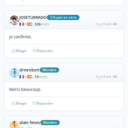
JOSETURRADO
Expat en série
326
il y a 5 ans
#4
|
POSTS
je confirme.
Réagir
Répondre
drmrobert
Membre
13
il y a 5 ans
#5
|
POSTS
Merci beaucoup.
Réagir
Répondre
alain fenes
Membre