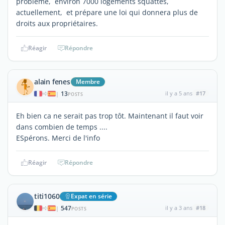
problème, environ 7000 logements squattés,
actuellement, et prépare une loi qui donnera plus de
droits aux propriétaires.
Réagir
Répondre
alain fenes
Membre
13
il y a 5 ans
#17
|
POSTS
Eh bien ca ne serait pas trop tôt. Maintenant il faut voir
dans combien de temps ....
ESpérons. Merci de l'info
Réagir
Répondre
titi1060
Expat en série
547
il y a 3 ans
#18
|
POSTS