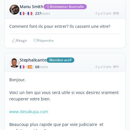
Manu Smith
Animateur Australie
237
il y a 5 ans
#10
|
POSTS
Comment font-ils pour entrer? Ils cassent une vitre?
Réagir
Répondre
Stephalicante
Membre actif
68
il y a 5 ans
#11
|
POSTS
Bonjour,
Voici un lien qui vous será utile si vous desirez vraiment
recuperer votre bien.
www.desokupa.com
Beaucoup plus rapide que par voie judiciaire et