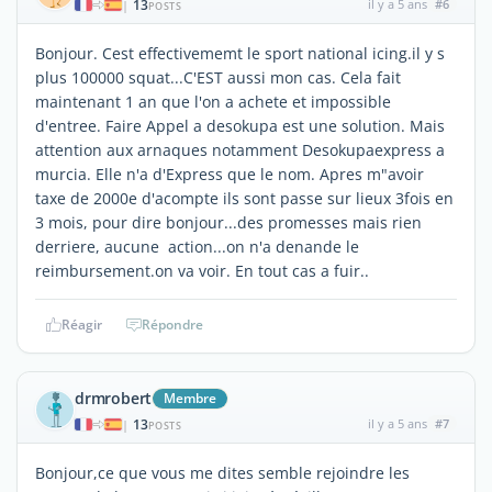
13
il y a 5 ans
#6
|
POSTS
Bonjour. Cest effectivememt le sport national icing.il y s
plus 100000 squat...C'EST aussi mon cas. Cela fait
maintenant 1 an que l'on a achete et impossible
d'entree. Faire Appel a desokupa est une solution. Mais
attention aux arnaques notamment Desokupaexpress a
murcia. Elle n'a d'Express que le nom. Apres m"avoir
taxe de 2000e d'acompte ils sont passe sur lieux 3fois en
3 mois, pour dire bonjour...des promesses mais rien
derriere, aucune action...on n'a denande le
reimbursement.on va voir. En tout cas a fuir..
Réagir
Répondre
drmrobert
Membre
13
il y a 5 ans
#7
|
POSTS
Bonjour,ce que vous me dites semble rejoindre les