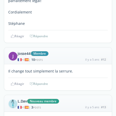
parfaitement legal!
Cordialement
Stéphane
Réagir
Répondre
josse44
Membre
J
10
il y a 5 ans
#12
|
POSTS
Il change tout simplement la serrure.
Réagir
Répondre
L.Dav
Nouveau membre
3
il y a 5 ans
#13
|
POSTS