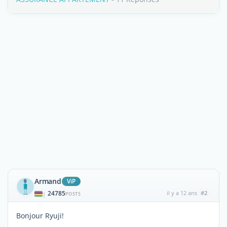
Armand
ViP
24785
il y a 12 ans
#2
|
POSTS
Bonjour Ryuji!