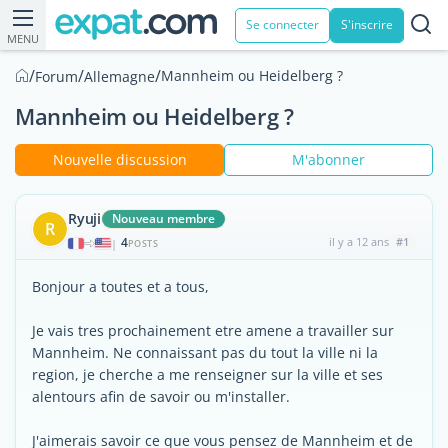
Se connecter
S'inscrire
MENU
/
/
/
Mannheim ou Heidelberg ?
Forum
Allemagne
Mannheim ou Heidelberg ?
Nouvelle discussion
M'abonner
Ryuji
Nouveau membre
R
4
il y a 12 ans
#1
|
POSTS
Bonjour a toutes et a tous,
Je vais tres prochainement etre amene a travailler sur
Mannheim. Ne connaissant pas du tout la ville ni la
region, je cherche a me renseigner sur la ville et ses
alentours afin de savoir ou m'installer.
J'aimerais savoir ce que vous pensez de Mannheim et de