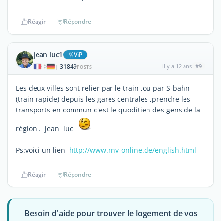
Réagir
Répondre
jean luc1
ViP
31849
il y a 12 ans
#9
|
POSTS
Les deux villes sont relier par le train ,ou par S-bahn
(train rapide) depuis les gares centrales ,prendre les
transports en commun c'est le quoditien des gens de la
région . jean luc
Ps:voici un lien
http://www.rnv-online.de/english.html
Réagir
Répondre
Besoin d'aide pour trouver le logement de vos