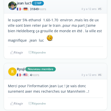
jean luc1
ViP
31849
il y a 12 ans
#5
|
POSTS
le super 5% ethanol 1.60-1.70 environ ,mais les de ux
ville sont bien relier par le train ,pour ma part j'aime
bien Heldelberg ça grouille de monde en été . la ville est
magnifique .jean luc
Réagir
Répondre
Ryuji
Nouveau membre
R
4
il y a 12 ans
#6
|
POSTS
Merci pour l'information Jean Luc ! Je vais donc
surement axer mes recherches sur Mannheim ..!
Réagir
Répondre