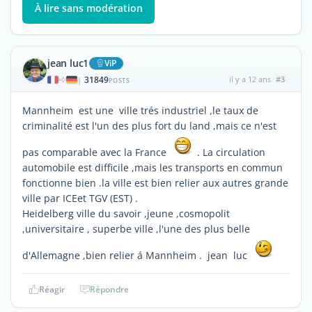
À lire sans modération
jean luc1
ViP
31849
il y a 12 ans
#3
|
POSTS
Mannheim est une ville trés industriel ,le taux de
criminalité est l'un des plus fort du land ,mais ce n'est
pas comparable avec la France
. La circulation
automobile est difficile ,mais les transports en commun
fonctionne bien .la ville est bien relier aux autres grande
ville par ICEet TGV (EST) .
Heidelberg ville du savoir ,jeune ,cosmopolit
,universitaire , superbe ville ,l'une des plus belle
d'Allemagne ,bien relier á Mannheim . jean luc
Réagir
Répondre