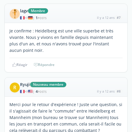
lagv
Membre
1
il y a 12 ans
#7
|
POSTS
Je confirme : Heidelberg est une ville superbe et très
vivante. Nous y vivons en famille depuis maintenant
plus d'un an, et nous n'avons trouvé pour l'instant
aucun point noir.
Réagir
Répondre
Ryuji
Nouveau membre
R
4
il y a 12 ans
#8
|
POSTS
Merci pour le retour d'expérience ! Juste une question, si
il s'agissait de faire le "commute" entre Heidelberg et
Mannheim (mon bureau se trouve sur Mannheim) tous
les jours en transport en commun, cela serait-il facile ou
cela relèverait-il du parcours du combattant ?