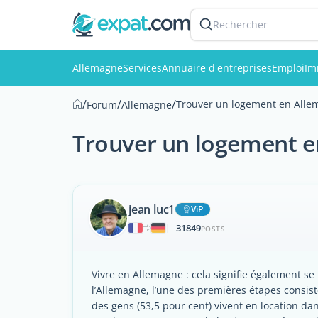
Rechercher
Allemagne
Services
Annuaire d'entreprises
Emploi
Im
/
/
/
Trouver un logement en Alle
Forum
Allemagne
Trouver un logement 
jean luc1
ViP
31849
|
POSTS
Vivre en Allemagne : cela signifie également s
l’Allemagne, l’une des premières étapes consist
des gens (53,5 pour cent) vivent en location 