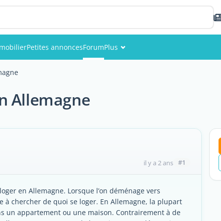
mobilier
Petites annonces
Forum
Plus
Événements
magne
Membres
en Allemagne
Photos
#1
il y a 2 ans
e loger en Allemagne. Lorsque l’on déménage vers
e à chercher de quoi se loger. En Allemagne, la plupart
dans un appartement ou une maison. Contrairement à de