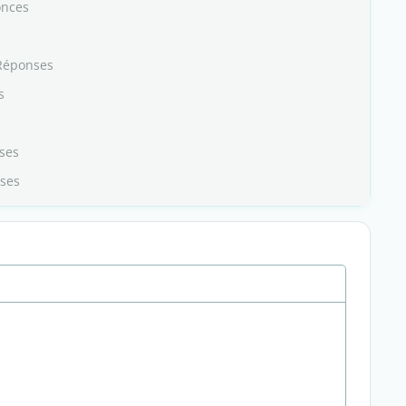
onces
Réponses
s
ses
ses