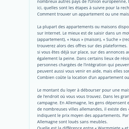
nombreux autres pays de l’Union européenne, l’
ici, quelles sont les étapes à suivre pour la r
Comment trouver un appartement ou une mais
La plupart des appartements ou maisons dispo
sur Internet. Le mieux est de saisir dans un m
(appartement), « Haus » (maison), « Suche » (re
trouverez alors des offres sur des plateformes. 
si vous êtes déjà sur place, sur des annonces
également la peine. Dans certains lieux de rési
personnes chargées de l’intégration qui peuve
peuvent aussi vous venir en aide, mais elles so
Combien coûte la location d’un appartement o
Le montant du loyer à débourser pour une ma
de l’endroit où vous vous trouvez. Dans les gran
campagne. En Allemagne, les gens dépensent e
de nombreuses villes allemandes, il existe des « M
indiquent le prix moyen des appartements. Par 
Allemagne sont loués sans meubles.
Quelle est la différence entre « Warmmiete » et 