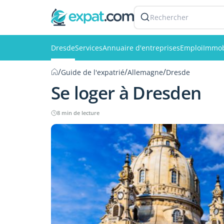
Rechercher
Dresde
Services
Annuaire d'entreprises
Emploi
Immob
/
/
/
Guide de l'expatrié
Allemagne
Dresde
Se loger à Dresden
8 min de lecture