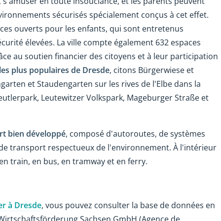
t s'amuser en toute insouciance, et les parents peuvent
environnements sécurisés spécialement conçus à cet effet.
ces ouverts pour les enfants, qui sont entretenus
urité élevées. La ville compte également 632 espaces
âce au soutien financier des citoyens et à leur participation
 les plus populaires de Dresde
, citons Bürgerwiese et
engarten et Staudengarten sur les rives de l'Elbe dans la
Beutlerpark, Leutewitzer Volkspark, Mageburger Straße et
rt bien développé
, composé d'autoroutes, de systèmes
 de transport respectueux de l'environnement. À l'intérieur
n train, en bus, en tramway et en ferry.
ler à Dresde
, vous pouvez consulter la base de données en
 Wirtschaftsförderung Sachsen GmbH (Agence de