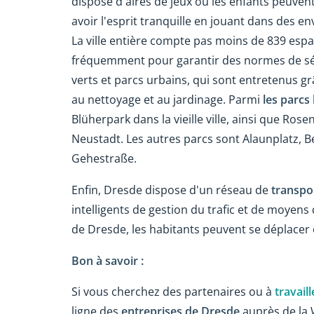
dispose d'aires de jeux où les enfants peuven
avoir l'esprit tranquille en jouant dans des 
La ville entière compte pas moins de 839 espa
fréquemment pour garantir des normes de séc
verts et parcs urbains, qui sont entretenus gr
au nettoyage et au jardinage. Parmi
les parcs
Blüherpark dans la vieille ville, ainsi que Ros
Neustadt. Les autres parcs sont Alaunplatz, 
Gehestraße.
Enfin, Dresde dispose d'un réseau de
transpo
intelligents de gestion du trafic et de moyens
de Dresde, les habitants peuvent se déplacer e
Bon à savoir :
Si vous cherchez des partenaires ou à
travail
ligne des
entreprises de Dresde
auprès de la