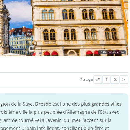
© Shutterstock.com
Partager
🔗
f
𝕏
in
gion de la Saxe,
Dresde
est l'une des plus
grandes villes
roisième ville la plus peuplée d'Allemagne de l'Est, avec
ramme tourné vers l'avenir, qui met l'accent sur la
ppement urbain intelligent, conciliant bien-être et