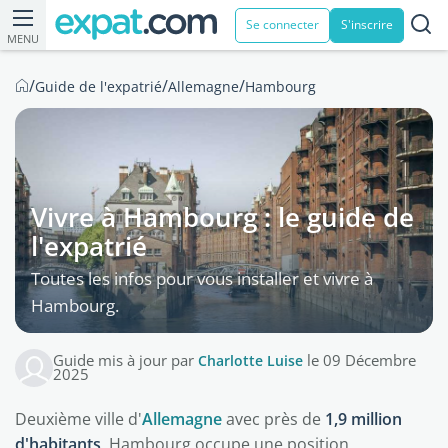
Se connecter
S'inscrire
MENU
/
/
/
Guide de l'expatrié
Allemagne
Hambourg
Vivre à Hambourg : le guide de
l'expatrié
Toutes les infos pour vous installer et vivre à
Hambourg.
Guide mis à jour par
Charlotte Luise
le 09 Décembre
2025
Deuxième ville d'
Allemagne
avec près de
1,9 million
d'habitants
, Hambourg occupe une position