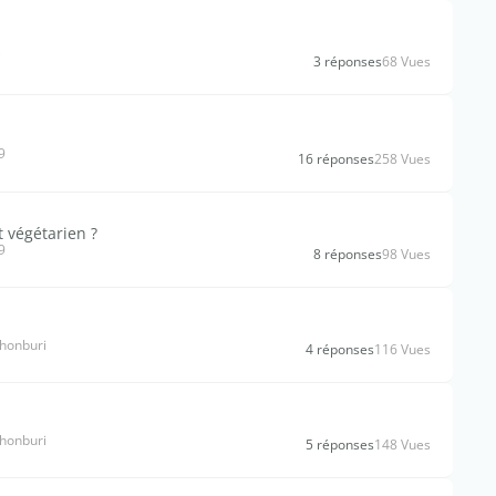
i
3 réponses
68 Vues
9
16 réponses
258 Vues
t végétarien ?
9
8 réponses
98 Vues
chonburi
4 réponses
116 Vues
chonburi
5 réponses
148 Vues