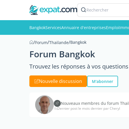
Rechercher
Bangkok
Services
Annuaire d'entreprises
Emploi
Immo
/
/
/
Bangkok
Forum
Thailande
Forum Bangkok
Trouvez les réponses à vos questions 
Nouvelle discussion
M'abonner
Nouveaux membres du forum Thaila
Dernier post le mois dernier par Cheryl