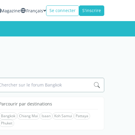
Se connecter
S'inscrire
Magazine
Français
Chercher sur le forum Bangkok
Parcourir par destinations
Bangkok
Chiang Mai
Isaan
Koh Samui
Pattaya
Phuket