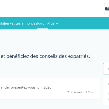
bilier
Petites annonces
Forum
Plus
Événements
Membres
et bénéficiez des conseils des expatriés.
Photos
nde, présentez-vous ici - 2026
2 réponses
174 Vues