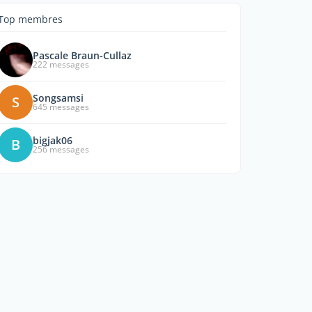
Top membres
Pascale Braun-Cullaz
222 messages
Songsamsi
S
645 messages
bigjak06
B
256 messages