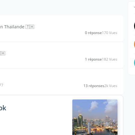
en Thaïlande 🇹🇭
0 réponse
170 Vues
🇭
1 réponse
182 Vues
77
13 réponses
2k Vues
ok