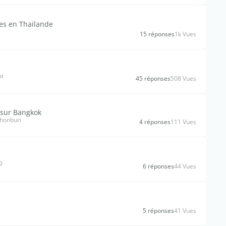
es en Thailande
15 réponses
1k Vues
ot
45 réponses
508 Vues
 sur Bangkok
chonburi
4 réponses
111 Vues
9
6 réponses
44 Vues
5 réponses
41 Vues