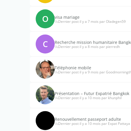
O
visa mariage
Dernier post il y a 7 mois par Oladegen59
C
Recherche mission humanitaire Bangk
Dernier post il y a 8 mois par pierredh
Téléphonie mobile
Dernier post il y a 9 mois par Goodmorningt
Présentation – Futur Expatrié Bangkok
Dernier post il y a 10 mois par khunphil
Renouvellement passeport adulte
Dernier post il y a 10 mois par Expat Pattaya