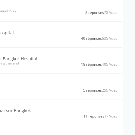
manuel1977
2 réponses
78 Vues
ospital
49 réponses
635 Vues
au Bangkok Hospital
ingthailand
18 réponses
405 Vues
5 réponses
255 Vues
haï sur Bangkok
11 réponses
1k Vues