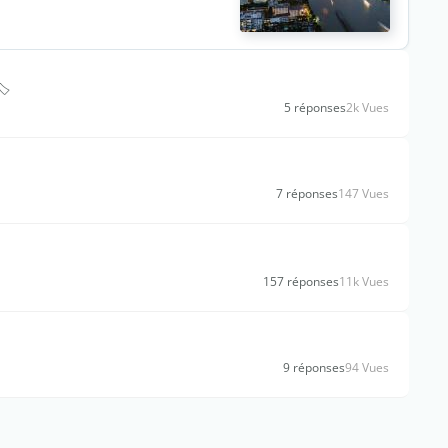
️
5 réponses
2k Vues
7 réponses
147 Vues
157 réponses
11k Vues
9 réponses
94 Vues