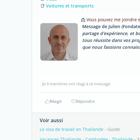
📑
Voitures et transports
📩
Vous pouvez me joindre en
Message de Julien (Fondate
partage d'expérience, et 
tous réussite dans vos proj
que nous fassions connais
👍
9 membres ont réagi à ce message
Réagir
Répondre
Voir aussi
Le visa de travail en Thaïlande
- Guide
Vacances Thaïlande - Cambodge - Thaïlande
- 3