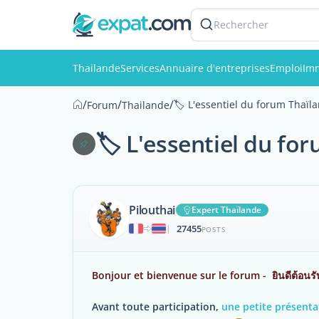
Rechercher
Thailande
Services
Annuaire d'entreprises
Emploi
Imm
/
/
/
🏷️ L'essentiel du forum Thaïla
Forum
Thailande
🏷️ L'essentiel du fo
Pilouthai
Expert Thaïlande
27455
|
POSTS
Bonjour et bienvenue sur le forum - ยินดีต้อนรั
Avant toute participation,
une petite présenta