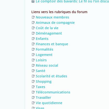
📖
Le comptoir des bavards: Le fil où l'on discut
Liens vers les rubriques du forum
📑
Nouveaux membres
📑
Animaux de compagnie
📑
Coût de la vie
📑
Déménagement
📑
Enfants
📑
Finances et banque
📑
Formalités
📑
Logement
📑
Loisirs
📑
Réseau social
📑
Santé
📑
Scolarité et études
📑
Shopping
📑
Taxes
📑
Télécommunications
📑
Travailler
📑
Vie quotidienne
📑
Visas