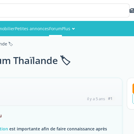
obilier
Petites annonces
Forum
Plus
Événements
nde 🏷️
Membres
rum Thaïlande 🏷️
Photos
#1
il y a 5 ans
บ
tion
est importante afin de faire connaissance après