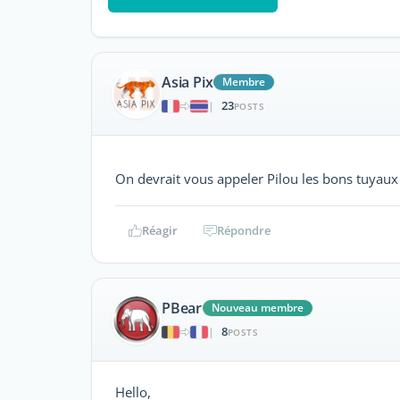
Asia Pix
Membre
23
|
POSTS
On devrait vous appeler Pilou les bons tuyau
Réagir
Répondre
PBear
Nouveau membre
8
|
POSTS
Hello,