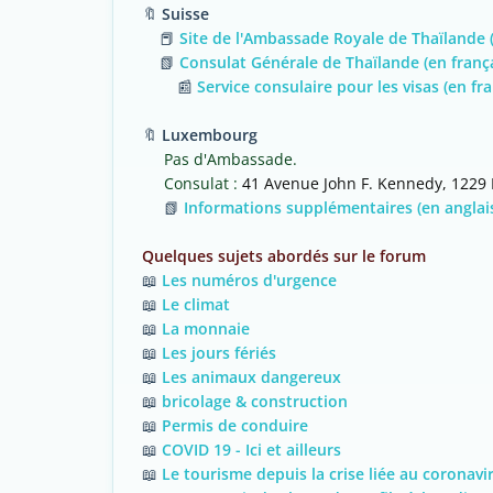
🔖
Suisse
📕
Site de l'Ambassade Royale de Thaïlande 
📗
Consulat Générale de Thaïlande (en frança
📰
Service consulaire pour les visas (en fra
🔖
Luxembourg
Pas d'Ambassade.
Consulat :
41 Avenue John F. Kennedy, 1229 
📗
Informations supplémentaires (en anglai
Quelques sujets abordés sur le forum
📖
Les numéros d'urgence
📖
Le climat
📖
La monnaie
📖
Les jours fériés
📖
Les animaux dangereux
📖
bricolage & construction
📖
Permis de conduire
📖
COVID 19 - Ici et ailleurs
📖
Le tourisme depuis la crise liée au coronavi