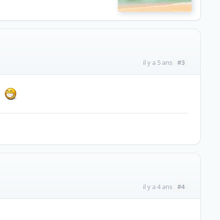
#3
il y a 5 ans
x
#4
il y a 4 ans