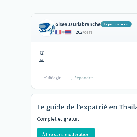
oiseausurlabranche
Expat en série
262
|
POSTS
👏
🙏
Réagir
Répondre
Le guide de l'expatrié en Thai
Complet et gratuit
À lire sans modération