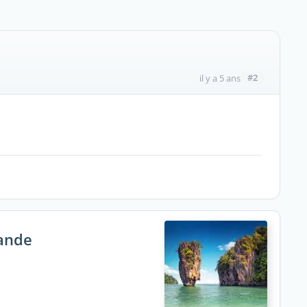
#2
il y a 5 ans
lande