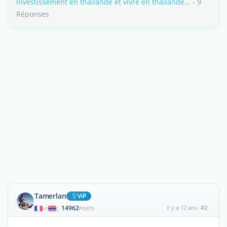
Investissement en thailande et vivre en thailande...
- 9
Réponses
Tamerlan
ViP
14962
il y a 12 ans
#2
|
POSTS