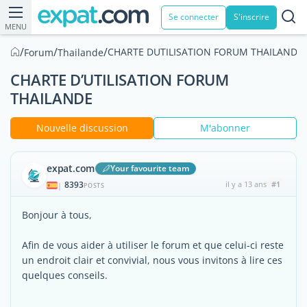
Se connecter
S'inscrire
MENU
/
/
/
CHARTE DUTILISATION FORUM THAILANDE
Forum
Thailande
CHARTE D’UTILISATION FORUM
THAILANDE
Nouvelle discussion
M'abonner
expat.com
Your favourite team
8393
il y a 13 ans
#1
|
POSTS
Bonjour à tous,
Afin de vous aider à utiliser le forum et que celui-ci reste
un endroit clair et convivial, nous vous invitons à lire ces
quelques conseils.