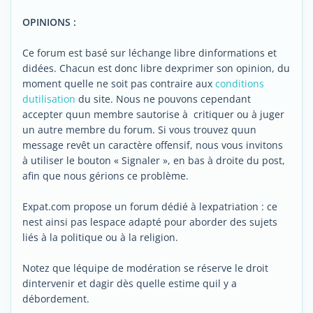
OPINIONS :
Ce forum est basé sur léchange libre dinformations et
didées. Chacun est donc libre dexprimer son opinion, du
moment quelle ne soit pas contraire aux
conditions
dutilisation
du site. Nous ne pouvons cependant
accepter quun membre sautorise à critiquer ou à juger
un autre membre du forum. Si vous trouvez quun
message revêt un caractère offensif, nous vous invitons
à utiliser le bouton « Signaler », en bas à droite du post,
afin que nous gérions ce problème.
Expat.com propose un forum dédié à lexpatriation : ce
nest ainsi pas lespace adapté pour aborder des sujets
liés à la politique ou à la religion.
Notez que léquipe de modération se réserve le droit
dintervenir et dagir dès quelle estime quil y a
débordement.