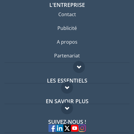
L'ENTREPRISE
Contact
Publicité
A propos
Partenariat
LES ESSENTIELS
Forum expatriés
EN SAVOIR PLUS
Guides pays
FAQ
Offres d'emploi
SUIVEZ-NOUS !
Experts