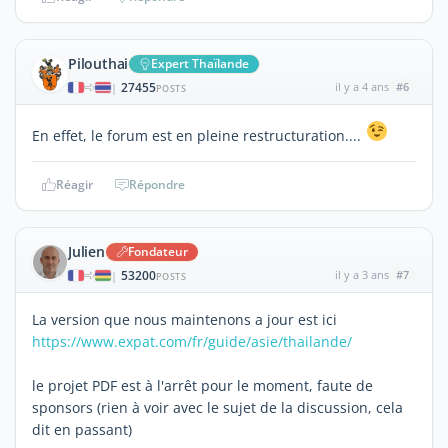
Pilouthai
Expert Thaïlande
27455
il y a 4 ans
#6
|
POSTS
En effet, le forum est en pleine restructuration....
Réagir
Répondre
Julien
Fondateur
53200
il y a 3 ans
#7
|
POSTS
La version que nous maintenons a jour est ici
https://www.expat.com/fr/guide/asie/thailande/
le projet PDF est à l'arrêt pour le moment, faute de
sponsors (rien à voir avec le sujet de la discussion, cela
dit en passant)