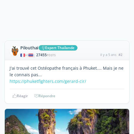
Pilouthai
Expert Thaïlande
27455
il y a 5 ans
#2
|
POSTS
J'ai trouvé cet Ostéopathe français à Phuket.... Mais je ne
le connais pas...
https://phuketfighters.com/gerard-cir/
Réagir
Répondre