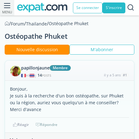
Se connecter
S'inscrire
MENU
/
/
/
Ostéopathe Phuket
Forum
Thailande
Ostéopathe Phuket
Nouvelle discussion
M'abonner
papillonjaune
Membre
14
il y a 5 ans
#1
|
POSTS
Bonjour,
Je suis à la recherche d'un bon ostéopathe, sur Phuket
ou la région, auriez vous quelqu'un à me conseiller?
Merci d'avance
Réagir
Répondre