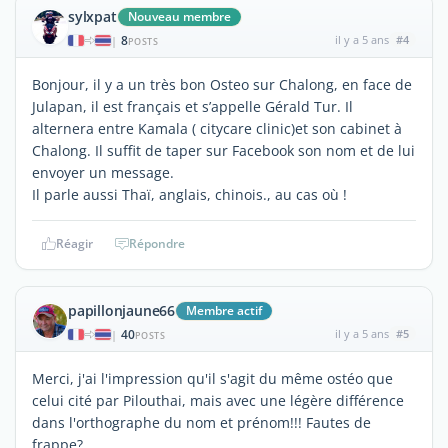
sylxpat
Nouveau membre
8
il y a 5 ans
#4
|
POSTS
Bonjour, il y a un très bon Osteo sur Chalong, en face de
Julapan, il est français et s’appelle Gérald Tur. Il
alternera entre Kamala ( citycare clinic)et son cabinet à
Chalong. Il suffit de taper sur Facebook son nom et de lui
envoyer un message.
Il parle aussi Thaï, anglais, chinois., au cas où !
Réagir
Répondre
papillonjaune66
Membre actif
40
il y a 5 ans
#5
|
POSTS
Merci, j'ai l'impression qu'il s'agit du même ostéo que
celui cité par Pilouthai, mais avec une légère différence
dans l'orthographe du nom et prénom!!! Fautes de
frappe?