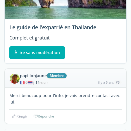
Le guide de l'expatrié en Thailande
Complet et gratuit
À lire sans modération
papillonjaune
Membre
14
il y a 5 ans
#3
|
POSTS
Merci beaucoup pour l'info, je vais prendre contact avec
lui.
Réagir
Répondre