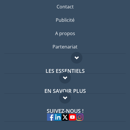
Contact
Publicité
A propos
Partenariat
LES ESSENTIELS
Forum expatriés
EN SAVOIR PLUS
Guides pays
FAQ
Offres d'emploi
SUIVEZ-NOUS !
Experts