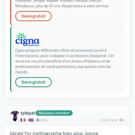
conseiller. Simple. Rapide. Humain. Partout. 24h/24.
Mondassur, plus de 20 ans d’expérience à votre service.
Devis gratuit
Cigna propose différentes offres en assurance santé à
l'international, pour s'adapter à vos besoins d'expatrié. Cet
assureur reconnu bénéficie d'un réseau d'hôpitaux et de
professionnels de santé partenaires, aux quatre coins du
monde.
Devis gratuit
sylxpat
Nouveau membre
8
il y a 5 ans
#6
|
POSTS
Gérald Tur s’orthographie bien ainsi, bonne