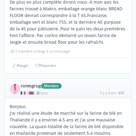
De plus en plus complète dirons nous. À mon avis les
farines trouvé à Makro, emballage orange blanc BREAD
FLOOR devrait correspondre à la T 65,Francaise,
emballage vert et blanc T55, et la dernière All purpose
de la 45 pour pâtisserie. Pour le pain les deux premières
font l'affaire. Par contre démarré un levain farine de
seigle et ensuite bread floor pour les rafraîchi.
👍
1 membre a réagi à ce message
Réagir
Répondre
romngrug
Membre
2
il y a 4 ans
#25
|
POSTS
Bonjour,
J'ai réalisé une étude de marché sur la farine de blé en
Thaïlande il y a environ 4-5 ans et j'ai une mauvaise
nouvelle. La quasi-totalité de la farine de blé disponible
en thailande provenait de seulement 5-6 moulins.