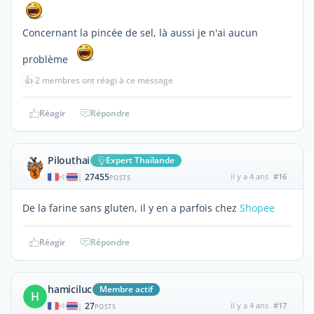
Concernant la pincée de sel, là aussi je n'ai aucun
problème
👍
2 membres ont réagi à ce message
Réagir
Répondre
Pilouthai
Expert Thaïlande
27455
il y a 4 ans
#16
|
POSTS
De la farine sans gluten, il y en a parfois chez
Shopee
Réagir
Répondre
hamiciluc
Membre actif
H
27
il y a 4 ans
#17
|
POSTS