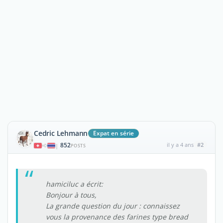
Cedric Lehmann
Expat en série
852
il y a 4 ans
#2
|
POSTS
hamiciluc a écrit:
Bonjour à tous,
La grande question du jour : connaissez
vous la provenance des farines type bread