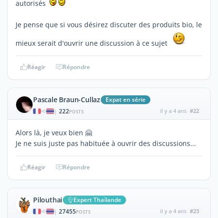
autorisés
Je pense que si vous désirez discuter des produits bio, le
mieux serait d'ouvrir une discussion à ce sujet
Réagir
Répondre
Pascale Braun-Cullaz
Expat en série
222
il y a 4 ans
#22
|
POSTS
Alors là, je veux bien 🤗
Je ne suis juste pas habituée à ouvrir des discussions...
Réagir
Répondre
Pilouthai
Expert Thaïlande
27455
il y a 4 ans
#23
|
POSTS