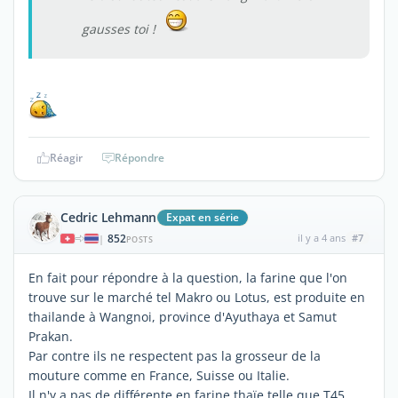
gausses toi !
Réagir
Répondre
Cedric Lehmann
Expat en série
852
il y a 4 ans
#7
|
POSTS
En fait pour répondre à la question, la farine que l'on
trouve sur le marché tel Makro ou Lotus, est produite en
thailande à Wangnoi, province d'Ayuthaya et Samut
Prakan.
Par contre ils ne respectent pas la grosseur de la
mouture comme en France, Suisse ou Italie.
Il n'y a pas de différente en farine thaïe telle que T45,