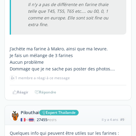
Il n'y a pas de différente en farine thaïe
telle que T45, T55, T65 etc.... ou 00, 0, 1
comme en europe. Elle sont soit fine ou
extra fine.
J’achète ma farine à Makro, ainsi que ma levure.
Je fais un mélange de 3 farines
Aucun problème
Dommage que je ne sache pas poster des photos....
👍
1 membre a réagi à ce message
Réagir
Répondre
Pilouthai
Expert Thaïlande
27455
il y a 4 ans
#9
|
POSTS
Quelques info qui peuvent être utiles sur les farines :