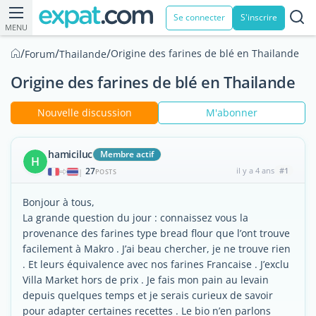
Se connecter
S'inscrire
MENU
/
/
/
Origine des farines de blé en Thailande
Forum
Thailande
Origine des farines de blé en Thailande
Nouvelle discussion
M'abonner
hamiciluc
Membre actif
H
27
il y a 4 ans
#1
|
POSTS
Bonjour à tous,
La grande question du jour : connaissez vous la
provenance des farines type bread flour que l’ont trouve
facilement à Makro . J’ai beau chercher, je ne trouve rien
. Et leurs équivalence avec nos farines Francaise . J’exclu
Villa Market hors de prix . Je fais mon pain au levain
depuis quelques temps et je serais curieux de savoir
pour adapter certaines recettes . Le bio n’en parlons