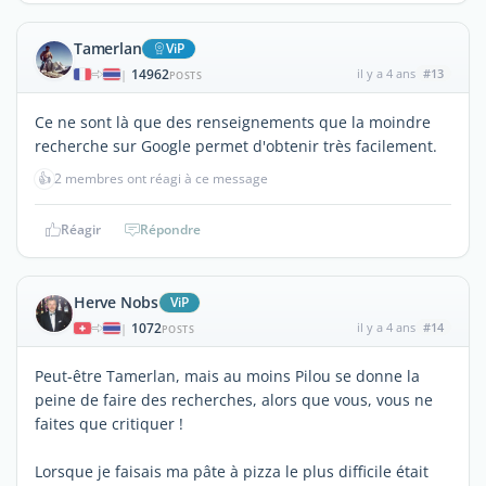
Tamerlan
ViP
14962
il y a 4 ans
#13
|
POSTS
Ce ne sont là que des renseignements que la moindre
recherche sur Google permet d'obtenir très facilement.
👍
2 membres ont réagi à ce message
Réagir
Répondre
Herve Nobs
ViP
1072
il y a 4 ans
#14
|
POSTS
Peut-être Tamerlan, mais au moins Pilou se donne la
peine de faire des recherches, alors que vous, vous ne
faites que critiquer !
Lorsque je faisais ma pâte à pizza le plus difficile était