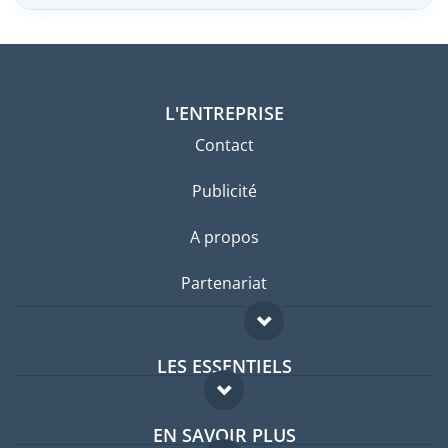
L'ENTREPRISE
Contact
Publicité
A propos
Partenariat
LES ESSENTIELS
Forum expatriés
EN SAVOIR PLUS
Guides pays