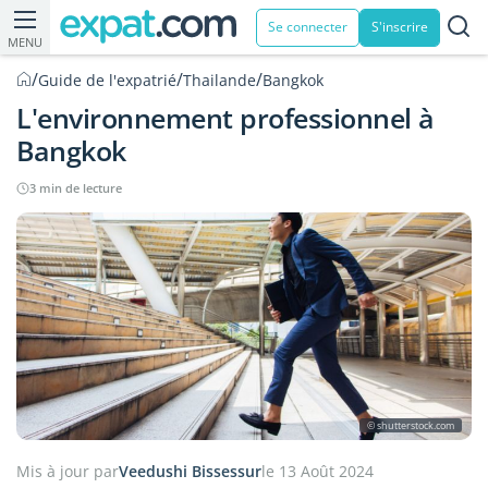
Se connecter
S'inscrire
MENU
/
/
/
Guide de l'expatrié
Thailande
Bangkok
L'environnement professionnel à
Bangkok
3 min de lecture
© shutterstock.com
Mis à jour par
Veedushi Bissessur
le 13 Août 2024