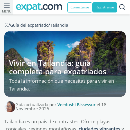
Conectarse
Registrarse
MENU
/
/
Guía del expatriado
Tailandia
Vivir en Tailandia: guía
completa para expatriados
Toda la información que necesitas para vivir en
Tailandia.
Guía actualizada por
Veedushi Bissessur
el 18
Noviembre 2025
Tailandia es un país de contrastes. Ofrece playas
tropicales, regiones montañosas,
ciudades vibrantes
y