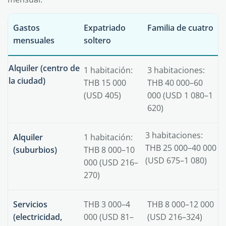
Gastos
Expatriado
Familia de cuatro
mensuales
soltero
Alquiler (centro de
1 habitación:
3 habitaciones:
la ciudad)
THB 15 000
THB 40 000–60
(USD 405)
000 (USD 1 080–1
620)
3 habitaciones:
Alquiler
1 habitación:
THB 25 000–40 000
(suburbios)
THB 8 000–10
(USD 675–1 080)
000 (USD 216–
270)
Servicios
THB 3 000–4
THB 8 000–12 000
(electricidad,
000 (USD 81–
(USD 216–324)