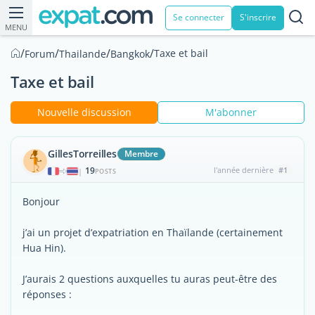
Se connecter
S'inscrire
MENU
/
/
/
/
Taxe et bail
Forum
Thailande
Bangkok
Taxe et bail
Nouvelle discussion
M'abonner
GillesTorreilles
Membre
19
l'année dernière
#1
|
POSTS
Bonjour
j’ai un projet d’expatriation en Thaïlande (certainement
Hua Hin).
J’aurais 2 questions auxquelles tu auras peut-être des
réponses :