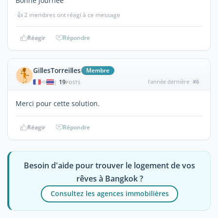
Bonne journee
👍
2 membres ont réagi à ce message
Réagir
Répondre
GillesTorreilles
Membre
19
l'année dernière
#6
|
POSTS
Merci pour cette solution.
Réagir
Répondre
Besoin d'aide pour trouver le logement de vos
rêves à Bangkok ?
Consultez les agences immobilières