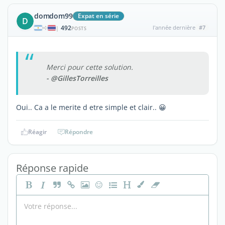
domdom99
Expat en série
D
492
l'année dernière
#7
|
POSTS
Merci pour cette solution.
- @GillesTorreilles
Oui.. Ca a le merite d etre simple et clair.. 😀
Réagir
Répondre
Réponse rapide