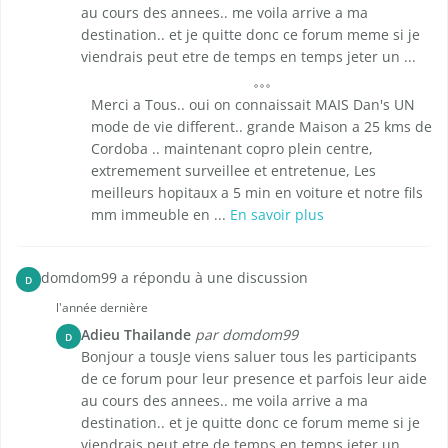
au cours des annees.. me voila arrive a ma
destination.. et je quitte donc ce forum meme si je
viendrais peut etre de temps en temps jeter un ...
Merci a Tous.. oui on connaissait MAIS Dan's UN
mode de vie different.. grande Maison a 25 kms de
Cordoba .. maintenant copro plein centre,
extremement surveillee et entretenue, Les
meilleurs hopitaux a 5 min en voiture et notre fils
mm immeuble en ...
En savoir plus
domdom99 a répondu à une discussion
D
l'année dernière
Adieu Thailande
par domdom99
D
Bonjour a tousJe viens saluer tous les participants
de ce forum pour leur presence et parfois leur aide
au cours des annees.. me voila arrive a ma
destination.. et je quitte donc ce forum meme si je
viendrais peut etre de temps en temps jeter un ...