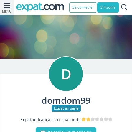
Se connecter
S'inscrire
MENU
D
domdom99
Expat en série
Expatrié français en Thailande