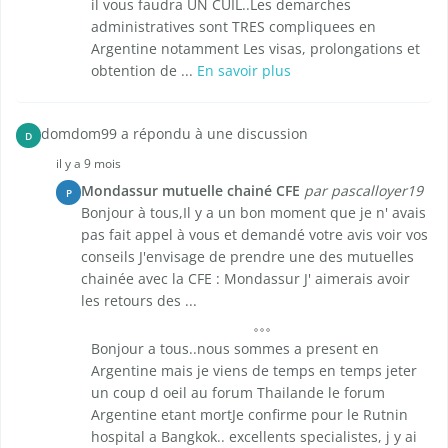
il vous faudra UN CUIL..Les demarches
administratives sont TRES compliquees en
Argentine notamment Les visas, prolongations et
obtention de ...
En savoir plus
domdom99 a répondu à une discussion
D
il y a 9 mois
Mondassur mutuelle chainé CFE
par pascalloyer19
P
Bonjour à tous,Il y a un bon moment que je n' avais
pas fait appel à vous et demandé votre avis voir vos
conseils J'envisage de prendre une des mutuelles
chainée avec la CFE : Mondassur J' aimerais avoir
les retours des ...
Bonjour a tous..nous sommes a present en
Argentine mais je viens de temps en temps jeter
un coup d oeil au forum Thailande le forum
Argentine etant mortJe confirme pour le Rutnin
hospital a Bangkok.. excellents specialistes, j y ai