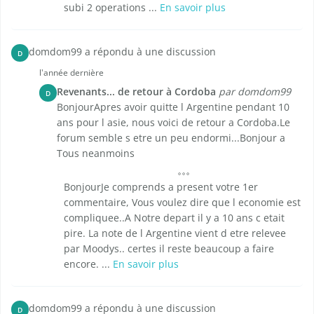
subi 2 operations ...
En savoir plus
domdom99 a répondu à une discussion
D
l'année dernière
Revenants... de retour à Cordoba
par domdom99
D
BonjourApres avoir quitte l Argentine pendant 10
ans pour l asie, nous voici de retour a Cordoba.Le
forum semble s etre un peu endormi...Bonjour a
Tous neanmoins
BonjourJe comprends a present votre 1er
commentaire, Vous voulez dire que l economie est
compliquee..A Notre depart il y a 10 ans c etait
pire. La note de l Argentine vient d etre relevee
par Moodys.. certes il reste beaucoup a faire
encore. ...
En savoir plus
domdom99 a répondu à une discussion
D