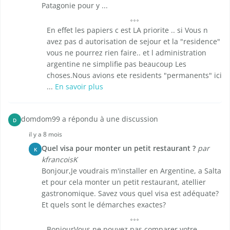
Patagonie pour y ...
En effet les papiers c est LA priorite .. si Vous n
avez pas d autorisation de sejour et la "residence"
vous ne pourrez rien faire.. et l administration
argentine ne simplifie pas beaucoup Les
choses.Nous avions ete residents "permanents" ici
...
En savoir plus
domdom99 a répondu à une discussion
D
il y a 8 mois
Quel visa pour monter un petit restaurant ?
par
K
kfrancoisK
Bonjour,Je voudrais m'installer en Argentine, a Salta
et pour cela monter un petit restaurant, atellier
gastronomique. Savez vous quel visa est adéquate?
Et quels sont le démarches exactes?
BonjourVous ne pouvez pas comparer votre