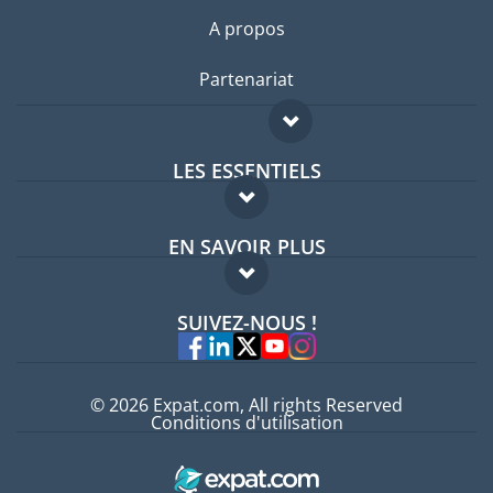
A propos
Partenariat
LES ESSENTIELS
Forum expatriés
EN SAVOIR PLUS
Guides pays
FAQ
Offres d'emploi
SUIVEZ-NOUS !
Experts
© 2026 Expat.com, All rights Reserved
Conditions d'utilisation