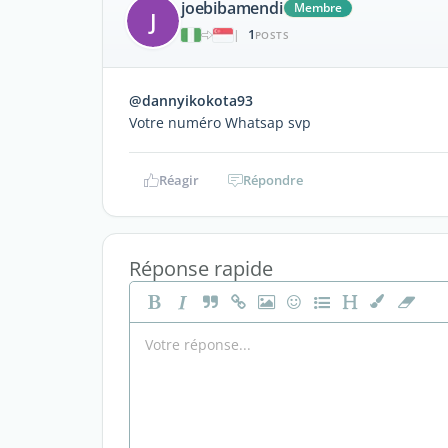
joebibamendi
Membre
J
1
|
POSTS
@dannyikokota93
Votre numéro Whatsap svp
Réagir
Répondre
Réponse rapide