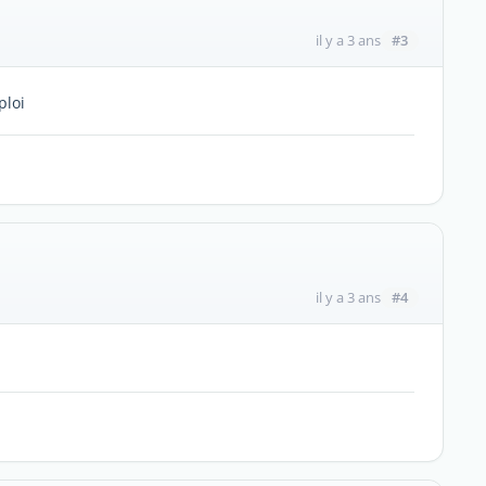
#3
il y a 3 ans
ploi
#4
il y a 3 ans