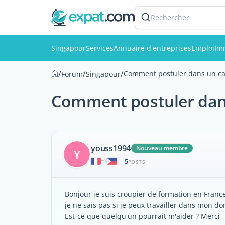
Rechercher
Singapour
Services
Annuaire d'entreprises
Emploi
Im
/
/
/
Comment postuler dans un ca
Forum
Singapour
Comment postuler dans
youss1994
Nouveau membre
Y
5
|
POSTS
Bonjour je suis croupier de formation en Franc
je ne sais pas si je peux travailler dans mon do
Est-ce que quelqu'un pourrait m'aider ? Merci