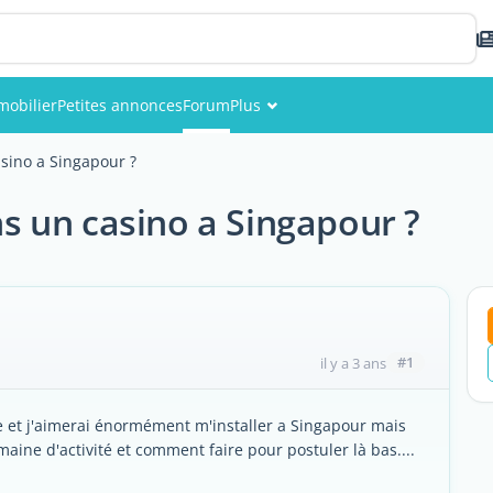
mobilier
Petites annonces
Forum
Plus
Événements
sino a Singapour ?
Membres
 un casino a Singapour ?
Photos
#1
il y a 3 ans
e et j'aimerai énormément m'installer a Singapour mais
maine d'activité et comment faire pour postuler là bas....