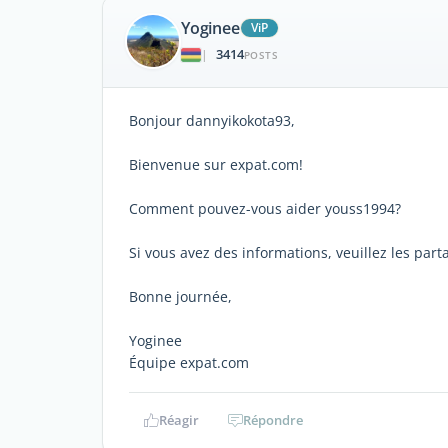
Yoginee
ViP
3414
|
POSTS
Bonjour dannyikokota93,
Bienvenue sur expat.com!
Comment pouvez-vous aider youss1994?
Si vous avez des informations, veuillez les part
Bonne journée,
Yoginee
Équipe expat.com
Réagir
Répondre