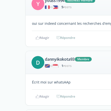
youss1994
Nouveau membre
Y
5
|
POSTS
oui sur indeed concernant les recherches d'em
Réagir
Répondre
dannyikokota93
Membre
D
1
|
POSTS
Écrit moi sur whatsAAp
Réagir
Répondre