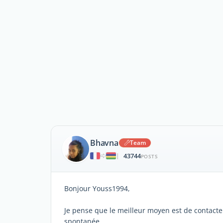
Bhavna
Team
43744
|
POSTS
Bonjour Youss1994,
Je pense que le meilleur moyen est de contacter
spontanée.