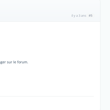
#5
il y a 3 ans
ager sur le forum.