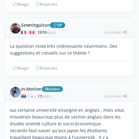
Réagir
Répondre
Severinguiton
ViP
1970
il y a 9 ans
#5
|
POSTS
La question reste très intéressante néanmoins. Des
suggestions et conseils sur ce thème ?
Réagir
Répondre
In-Motion
Membre
17
il y a 9 ans
#6
|
POSTS
oui certaine université enseigne en anglais , mais vous
trouverais beaucoup plus de section anglais dans les
études orienté culture et socio-économique .
secondo faut savoir qu'aux japon les étudiants
travaillent beaucoup moins à l'université . Il y a