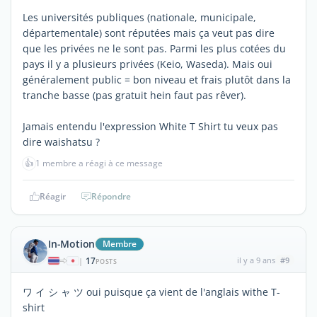
Les universités publiques (nationale, municipale,
départementale) sont réputées mais ça veut pas dire
que les privées ne le sont pas. Parmi les plus cotées du
pays il y a plusieurs privées (Keio, Waseda). Mais oui
généralement public = bon niveau et frais plutôt dans la
tranche basse (pas gratuit hein faut pas rêver).
Jamais entendu l'expression White T Shirt tu veux pas
dire waishatsu ?
👍
1 membre a réagi à ce message
Réagir
Répondre
In-Motion
Membre
17
il y a 9 ans
#9
|
POSTS
ワ イ シ ャ ツ oui puisque ça vient de l'anglais withe T-
shirt