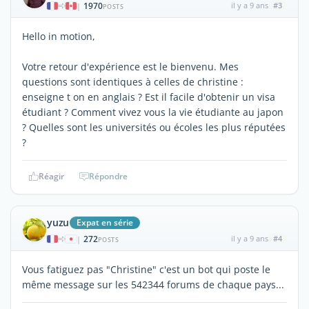
1970
il y a 9 ans
#3
|
POSTS
Hello in motion,
Votre retour d'expérience est le bienvenu. Mes
questions sont identiques à celles de christine :
enseigne t on en anglais ? Est il facile d'obtenir un visa
étudiant ? Comment vivez vous la vie étudiante au japon
? Quelles sont les universités ou écoles les plus réputées
?
Réagir
Répondre
yuzu
Expat en série
272
il y a 9 ans
#4
|
POSTS
Vous fatiguez pas "Christine" c'est un bot qui poste le
même message sur les 542344 forums de chaque pays...