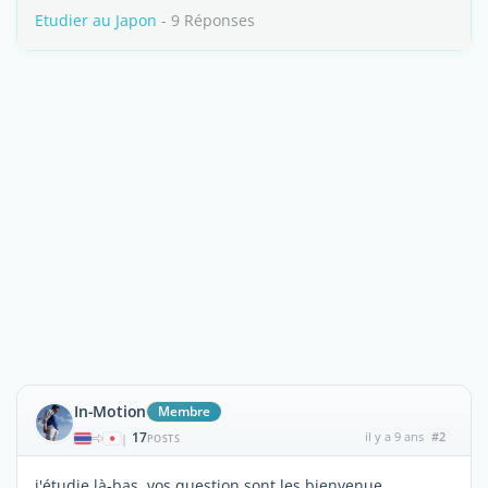
Etudier au Japon
- 9 Réponses
In-Motion
Membre
17
il y a 9 ans
#2
|
POSTS
j'étudie là-bas vos question sont les bienvenue