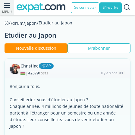
Se connecter
S'inscrire
MENU
/
/
/
Etudier au Japon
Forum
Japon
Etudier au Japon
Nouvelle discussion
M'abonner
Christine
ViP
42879
il y a 9 ans
#1
|
POSTS
Bonjour à tous,
Conseilleriez-vous d'étudier au Japon ?
Chaque année, 4 millions de jeunes de toute nationalité
partent à l'étranger pour un semestre ou une année
d'étude. Leur conseilleriez-vous de venir étudier au
Japon ?