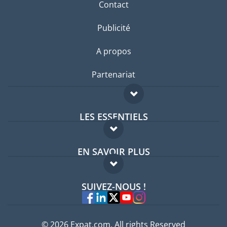
Contact
Publicité
A propos
Partenariat
LES ESSENTIELS
Forum expatriés
EN SAVOIR PLUS
Guides pays
FAQ
Offres d'emploi
SUIVEZ-NOUS !
Experts
© 2026 Expat.com, All rights Reserved