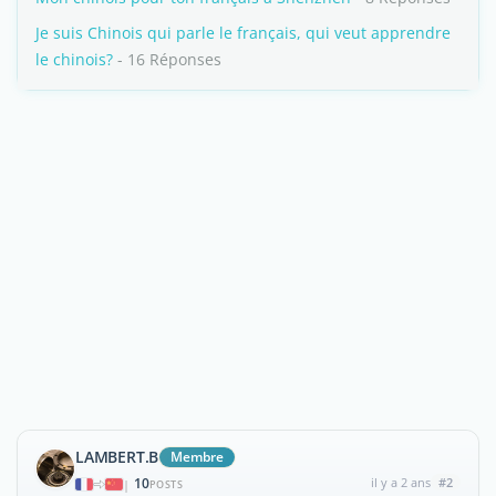
Je suis Chinois qui parle le français, qui veut apprendre
le chinois?
- 16 Réponses
LAMBERT.B
Membre
10
il y a 2 ans
#2
|
POSTS