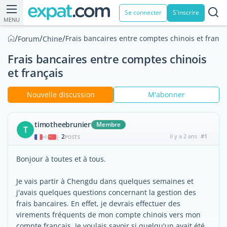
Se connecter
S'inscrire
MENU
/
/
/
Frais bancaires entre comptes chinois et frança
Forum
Chine
Frais bancaires entre comptes chinois
et français
Nouvelle discussion
M'abonner
timotheebrunier
Membre
T
2
il y a 2 ans
#1
|
POSTS
Bonjour à toutes et à tous.
Je vais partir à Chengdu dans quelques semaines et
j'avais quelques questions concernant la gestion des
frais bancaires. En effet, je devrais effectuer des
virements fréquents de mon compte chinois vers mon
compte français. Je voulais savoir si quelqu'un avait été