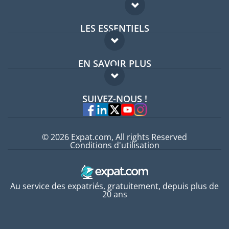
LES ESSENTIELS
Forum expatriés
EN SAVOIR PLUS
Guides pays
FAQ
Offres d'emploi
SUIVEZ-NOUS !
Experts
© 2026 Expat.com, All rights Reserved
Conditions d'utilisation
Au service des expatriés, gratuitement, depuis plus de
20 ans