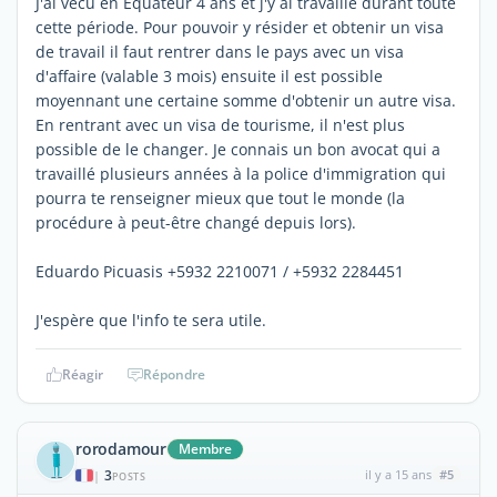
J'ai vécu en Equateur 4 ans et j'y ai travaillé durant toute
cette période. Pour pouvoir y résider et obtenir un visa
de travail il faut rentrer dans le pays avec un visa
d'affaire (valable 3 mois) ensuite il est possible
moyennant une certaine somme d'obtenir un autre visa.
En rentrant avec un visa de tourisme, il n'est plus
possible de le changer. Je connais un bon avocat qui a
travaillé plusieurs années à la police d'immigration qui
pourra te renseigner mieux que tout le monde (la
procédure à peut-être changé depuis lors).
Eduardo Picuasis +5932 2210071 / +5932 2284451
J'espère que l'info te sera utile.
Réagir
Répondre
rorodamour
Membre
3
il y a 15 ans
#5
|
POSTS