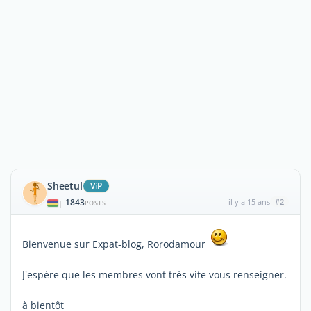
Sheetul
ViP
1843
il y a 15 ans
#2
|
POSTS
Bienvenue sur Expat-blog, Rorodamour
J'espère que les membres vont très vite vous renseigner.
à bientôt