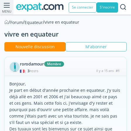
Se connecter
S'inscrire
MENU
/
/
/
vivre en equateur
Forum
Equateur
vivre en equateur
Nouvelle discussion
M'abonner
rorodamour
Membre
3
il y a 15 ans
#1
|
POSTS
Bonjour,
Je part en début d'année prochaine en equateur. J'y suis
déjà allé en 2001 et 2006 et j'ai beaucoup aimé ce pays
et ces gens. Mais cette fois ci, j'envisage d'y rester et
pourquoi pas d'ouvrir une petite affaire. mais voilà
comme j'étais parti avec un visa touriste, je ne sais pas
s'il faut un visa spécial et si ça existe.
Des tuyaux sont les bienvenus sur ce sujet ainsi que