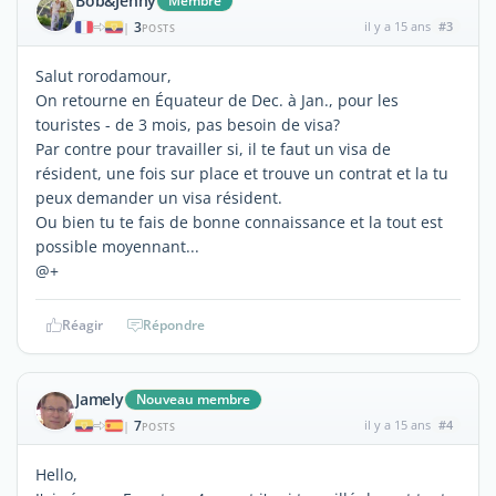
Bob&Jenny
Membre
3
il y a 15 ans
#3
|
POSTS
Salut rorodamour,
On retourne en Équateur de Dec. à Jan., pour les
touristes - de 3 mois, pas besoin de visa?
Par contre pour travailler si, il te faut un visa de
résident, une fois sur place et trouve un contrat et la tu
peux demander un visa résident.
Ou bien tu te fais de bonne connaissance et la tout est
possible moyennant...
@+
Réagir
Répondre
Jamely
Nouveau membre
7
il y a 15 ans
#4
|
POSTS
Hello,