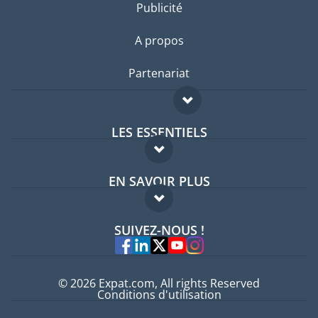
Publicité
A propos
Partenariat
LES ESSENTIELS
Forum expatriés
EN SAVOIR PLUS
Guides pays
FAQ
Offres d'emploi
SUIVEZ-NOUS !
Experts
© 2026 Expat.com, All rights Reserved
Conditions d'utilisation