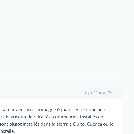
#2
il y a 11 ans
en Equateur avec ma compagne équatorienne donc non
leurs beaucoup de retraités ,comme moi, installés en
sont plutot installés dans la sierra a Quito, Cuenca ou le
nstallé.