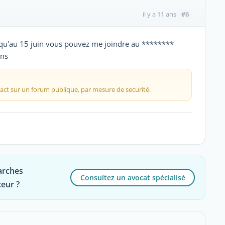
#6
il y a 11 ans
squ'au 15 juin vous pouvez me joindre au ********
ons
act sur un forum publique, par mesure de securité.
arches
Consultez un avocat spécialisé
eur ?