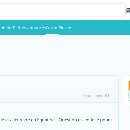
obilier
Petites annonces
Forum
Plus
Événements
Membres
Photos
#1
il y a 11 ans
rié et aller vivre en Equateur . Question essentielle pour