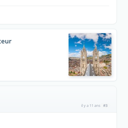
teur
#3
il y a 11 ans