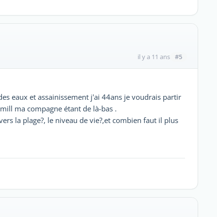
#5
il y a 11 ans
 des eaux et assainissement j'ai 44ans je voudrais partir
amill ma compagne étant de là-bas .
rs la plage?, le niveau de vie?,et combien faut il plus