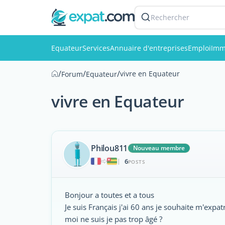
Rechercher
Equateur
Services
Annuaire d'entreprises
Emploi
Imm
/
/
/
vivre en Equateur
Forum
Equateur
vivre en Equateur
Philou811
Nouveau membre
6
|
POSTS
Bonjour a toutes et a tous
Je suis Français j'ai 60 ans je souhaite m'expat
moi ne suis je pas trop âgé ?