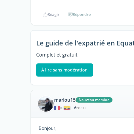
Réagir
Répondre
Le guide de l'expatrié en Equa
Complet et gratuit
À lire sans modération
marlou15
Nouveau membre
6
|
POSTS
Bonjour,