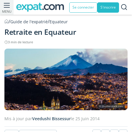
Se connecter
S'inscrire
MENU
/
/
Guide de l'expatrié
Equateur
Retraite en Equateur
3 min de lecture
© Shutterstock.com
Mis à jour par
Veedushi Bissessur
le 25 Juin 2014