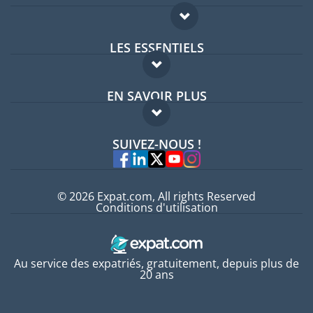
LES ESSENTIELS
Forum expatriés
EN SAVOIR PLUS
Guides pays
FAQ
Offres d'emploi
SUIVEZ-NOUS !
Experts
© 2026 Expat.com, All rights Reserved
Conditions d'utilisation
Au service des expatriés, gratuitement, depuis plus de
20 ans