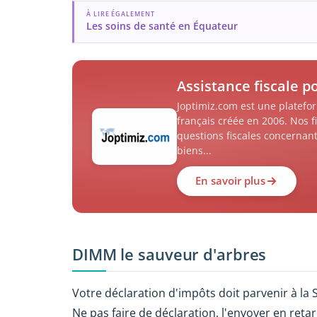
À LIRE ÉGALEMENT
Les soins de santé en Équateur
Assistance fiscale p
Joptimiz.com est une platefor
français créée en 2006. Nos f
questions fiscales concernant
biens...
En savoir plus
DIMM le sauveur d'arbres
Votre déclaration d'impôts doit parvenir à la S
Ne pas faire de déclaration, l'envoyer en ret