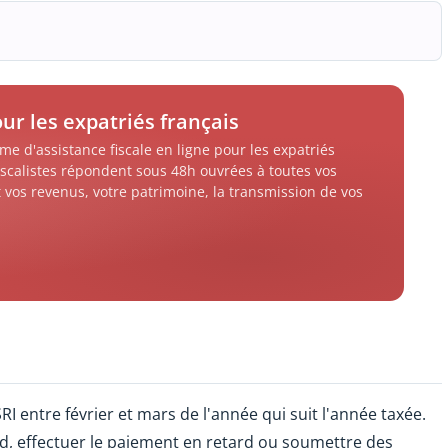
our les expatriés français
me d'assistance fiscale en ligne pour les expatriés
iscalistes répondent sous 48h ouvrées à toutes vos
 vos revenus, votre patrimoine, la transmission de vos
RI entre février et mars de l'année qui suit l'année taxée.
ard, effectuer le paiement en retard ou soumettre des