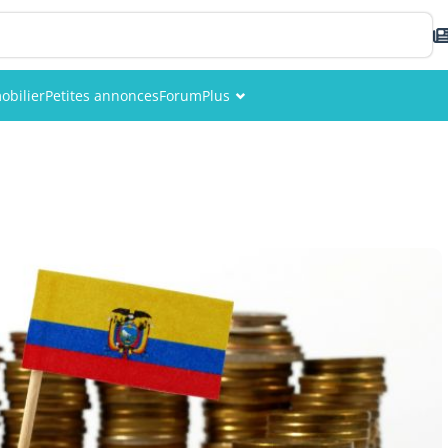
obilier
Petites annonces
Forum
Plus
Événements
Membres
Photos