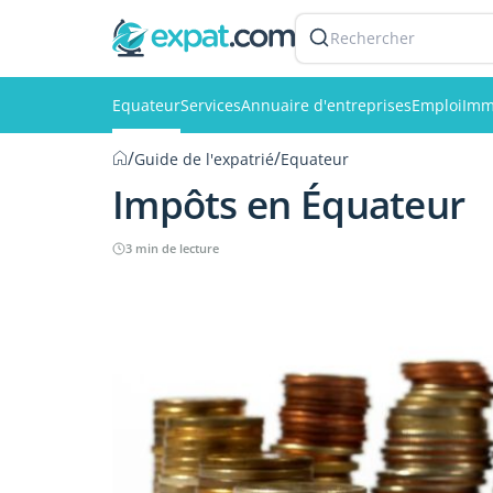
Rechercher
Equateur
Services
Annuaire d'entreprises
Emploi
Imm
/
/
Guide de l'expatrié
Equateur
Impôts en Équateur
3 min de lecture