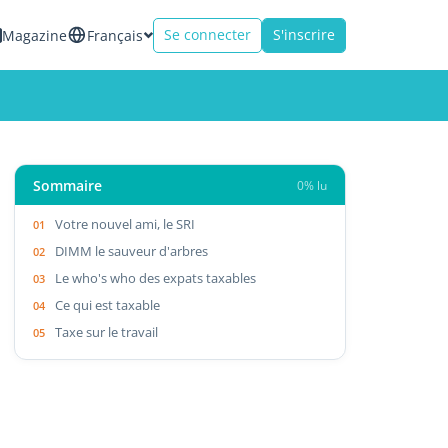
Se connecter
S'inscrire
Magazine
Français
Sommaire
0% lu
Votre nouvel ami, le SRI
DIMM le sauveur d'arbres
Le who's who des expats taxables
Ce qui est taxable
Taxe sur le travail