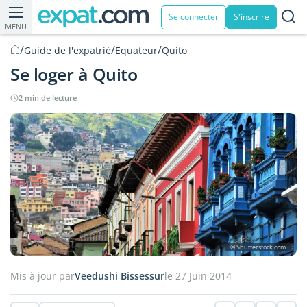
Se connecter
S'inscrire
MENU
/
/
/
Guide de l'expatrié
Equateur
Quito
Se loger à Quito
2 min de lecture
© Shutterstock.com
Mis à jour par
Veedushi Bissessur
le 27 Juin 2014