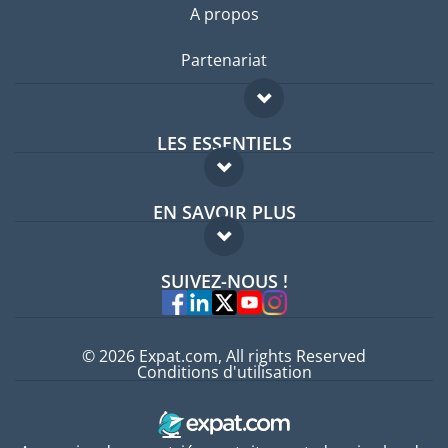
A propos
Partenariat
LES ESSENTIELS
Forum expatriés
EN SAVOIR PLUS
Guides pays
FAQ
Offres d'emploi
SUIVEZ-NOUS !
Experts
© 2026 Expat.com, All rights Reserved
Conditions d'utilisation