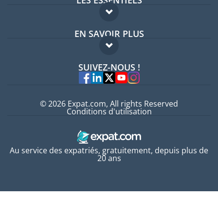
LES ESSENTIELS
Forum expatriés
EN SAVOIR PLUS
Guides pays
FAQ
Offres d'emploi
SUIVEZ-NOUS !
Experts
© 2026 Expat.com, All rights Reserved
Conditions d'utilisation
Au service des expatriés, gratuitement, depuis plus de
20 ans