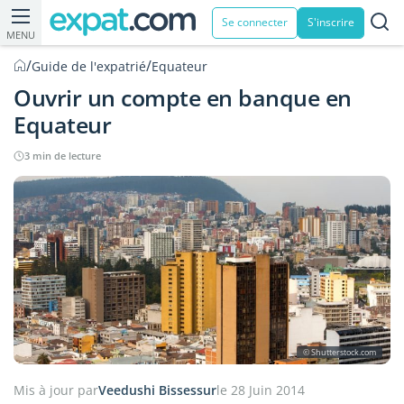
Se connecter
S'inscrire
MENU
/
/
Guide de l'expatrié
Equateur
Ouvrir un compte en banque en
Equateur
3 min de lecture
© Shutterstock.com
Mis à jour par
Veedushi Bissessur
le 28 Juin 2014