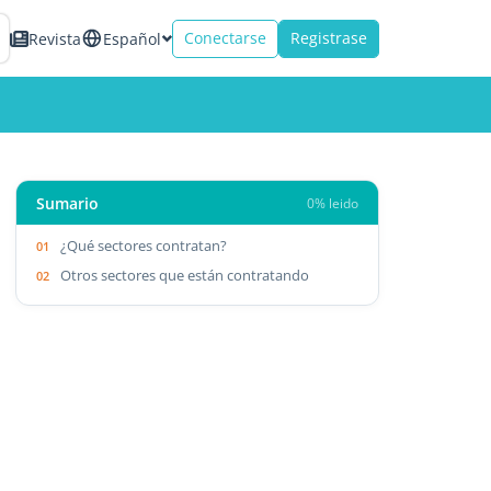
Conectarse
Registrase
Revista
Español
Sumario
0% leido
¿Qué sectores contratan?
Otros sectores que están contratando