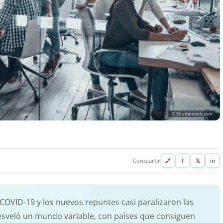
© Shutterstock.com
Compartir
🔗
f
𝕏
in
l COVID-19 y los nuevos repuntes casi paralizaron las
sveló un mundo variable, con países que consiguen