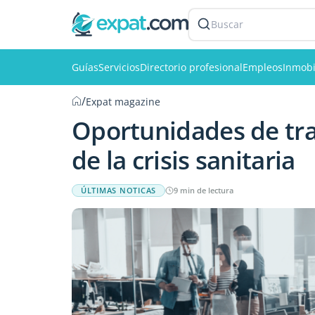
Buscar
Guías
Servicios
Directorio profesional
Empleos
Inmobi
/
Expat magazine
Oportunidades de trab
de la crisis sanitaria
ÚLTIMAS NOTICAS
9 min de lectura