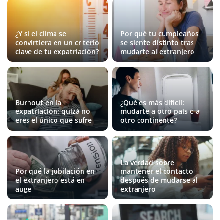
¿Y si el clima se
Por qué tu cumpleaños
convirtiera en un criterio
se siente distinto tras
clave de tu expatriación?
mudarte al extranjero
Burnout en la
¿Qué es más difícil:
expatriación: quizá no
mudarte a otro país o a
eres el único que sufre
otro continente?
La verdad sobre
Por qué la jubilación en
mantener el contacto
el extranjero está en
después de mudarse al
auge
extranjero