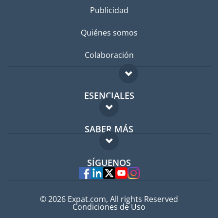
Publicidad
Quiénes somos
Colaboración
ESENCIALES
Foro para expatriados
SABER MÁS
Guía para expatriados
FAQ
Trabajos en el extranjero
SÍGUENOS
Expertos
© 2026 Expat.com, All rights Reserved
Condiciones de Uso