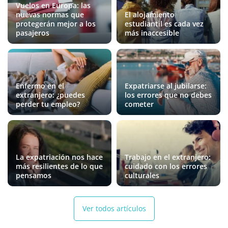
Vuelos en Europa: las
nuevas normas que
El alojamiento
protegerán mejor a los
estudiantil es cada vez
pasajeros
más inaccesible
Enfermo en el
Expatriarse al jubilarse:
extranjero: ¿puedes
los errores que no debes
perder tu empleo?
cometer
La expatriación nos hace
Trabajo en el extranjero:
más resilientes de lo que
cuidado con los errores
pensamos
culturales
Ver todos artículos