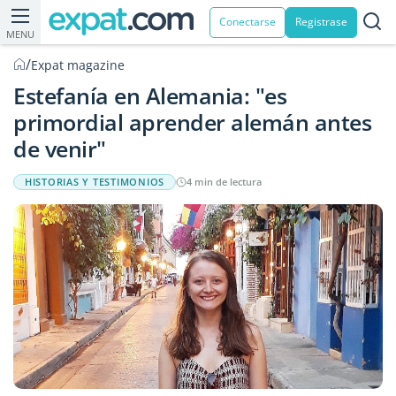
Conectarse
Registrase
MENU
/
Expat magazine
Estefanía en Alemania: "es
primordial aprender alemán antes
de venir"
HISTORIAS Y TESTIMONIOS
4 min de lectura