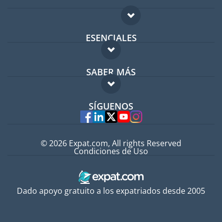
ESENCIALES
Foro para expatriados
SABER MÁS
Guía para expatriados
FAQ
Trabajos en el extranjero
SÍGUENOS
Expertos
© 2026 Expat.com, All rights Reserved
Condiciones de Uso
Dado apoyo gratuito a los expatriados desde 2005