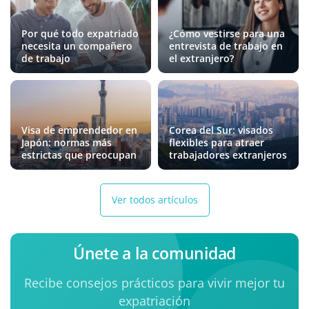
Por qué todo expatriado
¿Cómo vestirse para una
necesita un compañero
entrevista de trabajo en
de trabajo
el extranjero?
Visa de emprendedor en
Corea del Sur: visados
Japón: normas más
flexibles para atraer
estrictas que preocupan
trabajadores extranjeros
Ver todos artículos
Únete a la comunidad
Recibe consejos prácticos para vivir mejor tu
expatriación