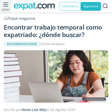
Conectarse
Registrase
MENU
/
Expat magazine
Encontrar trabajo temporal como
expatriado: ¿dónde buscar?
RECOMENDACIONES
3 min de lectura
© Shutterstock.com
Escrito por
Anne-Lise Mty
el 06 Agosto 2020