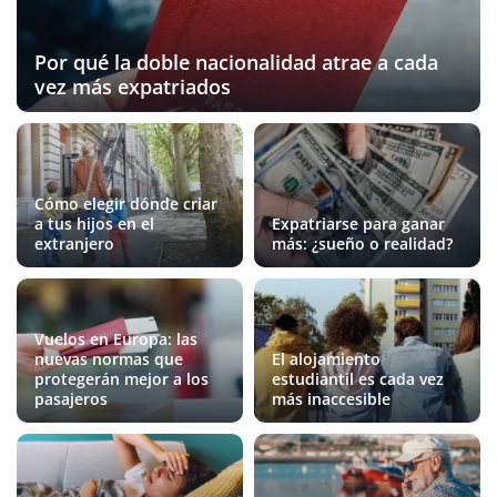
Por qué la doble nacionalidad atrae a cada
vez más expatriados
Cómo elegir dónde criar
a tus hijos en el
Expatriarse para ganar
extranjero
más: ¿sueño o realidad?
Vuelos en Europa: las
nuevas normas que
El alojamiento
protegerán mejor a los
estudiantil es cada vez
pasajeros
más inaccesible