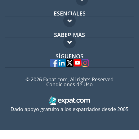
ESENCIALES
Foro para expatriados
SABER MÁS
Guía para expatriados
FAQ
Trabajos en el extranjero
SÍGUENOS
Expertos
© 2026 Expat.com, All rights Reserved
Condiciones de Uso
Dado apoyo gratuito a los expatriados desde 2005