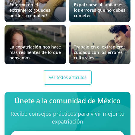
Enfermo en el
Expatriarse al jubilarse:
extranjero: ¿puedes
los errores que no debes
perder tu empleo?
cometer
La expatriación nos hace
Trabajo en el extranjero:
más resilientes de lo que
cuidado con los errores
pensamos
culturales
Ver todos artículos
Únete a la comunidad de México
Recibe consejos prácticos para vivir mejor tu
expatriación