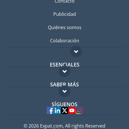
Contacto
Publicidad
Quiénes somos
Colaboración
ESENCIALES
Foro para expatriados
SABER MÁS
Guía para expatriados
FAQ
Trabajos en el extranjero
SÍGUENOS
Expertos
© 2026 Expat.com, All rights Reserved