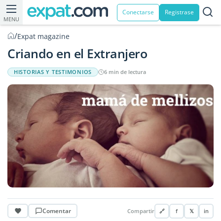
Conectarse
Registrase
MENU
/
Expat magazine
Criando en el Extranjero
HISTORIAS Y TESTIMONIOS
6 min de lectura
Comentar
Compartir
🔗
f
𝕏
in