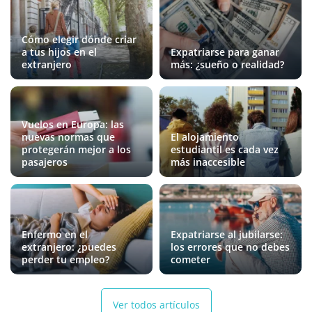
Cómo elegir dónde criar
a tus hijos en el
Expatriarse para ganar
extranjero
más: ¿sueño o realidad?
Vuelos en Europa: las
nuevas normas que
El alojamiento
protegerán mejor a los
estudiantil es cada vez
pasajeros
más inaccesible
Enfermo en el
Expatriarse al jubilarse:
extranjero: ¿puedes
los errores que no debes
perder tu empleo?
cometer
Ver todos artículos