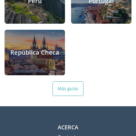
Perú
Portugal
República Checa
Más guías
ACERCA